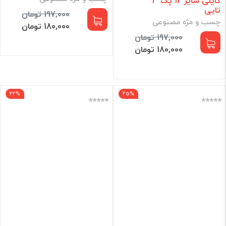
کایلی سایز 12 پک 3
تایی
197,000 تومان
چسب و مژه مصنوعی
180,000 تومان
197,000 تومان
180,000 تومان
22%
25%