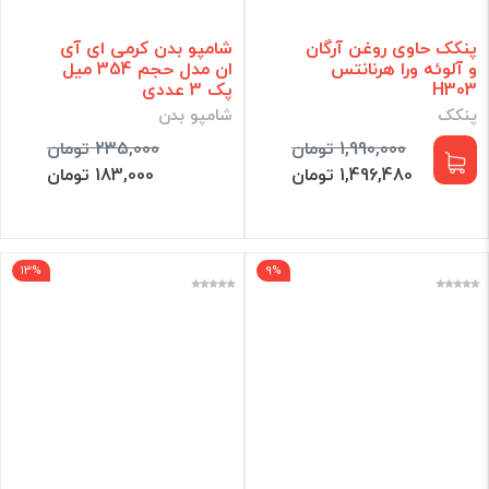
پنکک حاوی روغن آرگان
شامپو بدن کرمی ای آی
و آلوئه ورا هرنانتس
ان مدل حجم 354 میل
H303
پک 3 عددی
پنکک
شامپو بدن
1,990,000 تومان
235,000 تومان
1,496,480 تومان
183,000 تومان
13%
9%