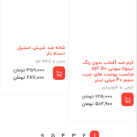
شانه ضد شپش استیل
دسته دار
برس و شانه مو
کرم ضد آفتاب بدون رنگ
تینولا بیوتی spf 50
359,000 تومان
مناسب پوست های چرب
287,000 تومان
حجم 40 میلی لیتر
کرمی و فلوییدی
625,000 تومان
502,900 تومان
5
4
3
2
1