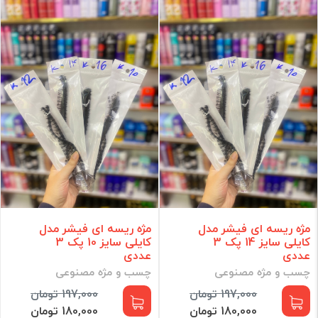
کیف و ابزار آرایشی
ادکلن و اسپری
رنگ و اکسیدان مو
لوازم برقی
مراقبت مو
مراقبت پوست
آرایش ناخن
مراقبت شخصی
آرایشی
مکمل و مولتی ویتامین
برند
مژه ریسه ای فیشر مدل
مژه ریسه ای فیشر مدل
کایلی سایز 14 پک 3
کایلی سایز 10 پک 3
فقط کالاهای موجود
عددی
عددی
چسب و مژه مصنوعی
چسب و مژه مصنوعی
فیلتر براساس قیمت :
197,000 تومان
197,000 تومان
قیمت:
0 - 102,350,000
تومان
180,000 تومان
180,000 تومان