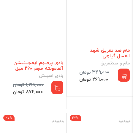
مام ضد تعریق شهد
العسل گیاهی
بادی پرفیوم ایمجینیشن
مام و ضدتعریق
آلفامونته حجم 260 میل
349,000 تومان
بادی اسپلش
269,000 تومان
1,198,000 تومان
872,000 تومان
27%
27%