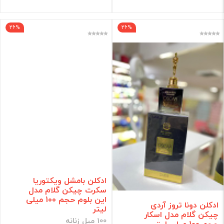
26%
26%
ادکلن بامشل ویکتوریا
سکرت چیکن گلام مدل
این بلوم حجم 100 میلی
ادکلن دونا تروز آردی
لیتر
چیکن گلام مدل اسکار
100 میل زنانه