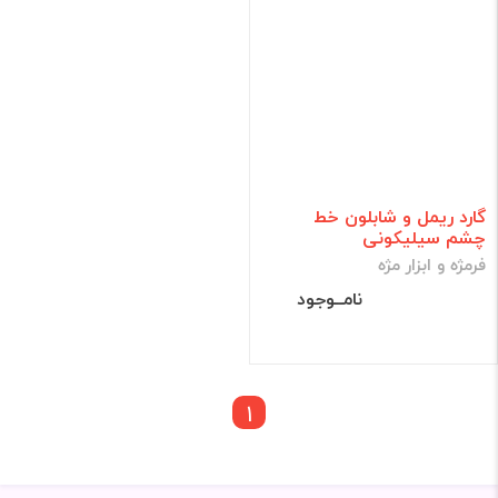
گارد ریمل و شابلون خط
چشم سیلیکونی
فرمژه و ابزار مژه
نامــوجود
1