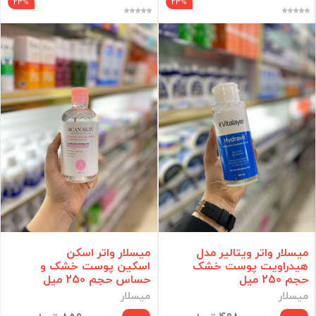
23%
23%
میسلار واتر ویتالیر مدل
میسلار واتر اسکن
هیدراویت پوست خشک
اسکین پوست خشک و
حجم 250 میل
حساس حجم 250 میل
میسلار
میسلار