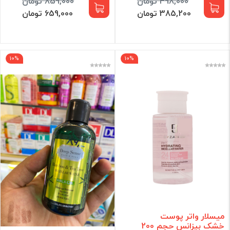
498,000 تومان
859,000 تومان
385,200 تومان
659,000 تومان
10%
10%
میسلار واتر پوست
خشک بیزانس حجم 200