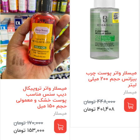
میسلار واتر پوست چرب
بیزانس حجم 200 میلی
لیتر
میسلار واتر تروپیکال
میسلار
دیپ سنس مناسب
پوست خشک و معمولی
448,000 تومان
حجم 150 میل
401,408 تومان
میسلار
170,000 تومان
153,000 تومان