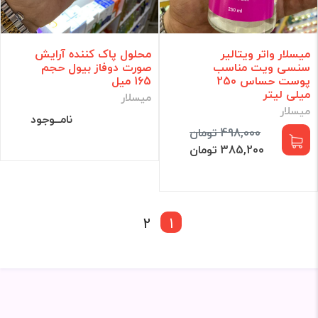
میسلار واتر ویتالیر
محلول پاک کننده آرایش
سنسی ویت مناسب
صورت دوفاز بیول حجم
پوست حساس 250
165 میل
میلی لیتر
میسلار
میسلار
نامــوجود
498,000 تومان
385,200 تومان
2
1