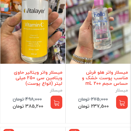
میسلار واتر هلو فرش
میسلار واتر ویتالیر حاوی
مناسب پوست خشک و
ویتامین سی 250 میلی
حساس حجم 200 mL
لیتر (انواع پوست)
میسلار
میسلار
275,000 تومان
498,000 تومان
237,500 تومان
385,200 تومان