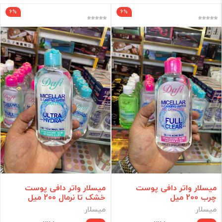
6%
6%
برند
فقط کالاهای موجود
فیلتر براساس قیمت :
قیمت:
0 - 1,524,000
تومان
فیلتر
میسلار واتر دافی پوست
میسلار واتر دافی پوست
چرب 200 میل
خشک تا نرمال 200 میل
میسلار
میسلار