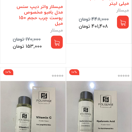
میلی لیتر
میسلار واتر دیپ سنس
میسلار
مدل بامبو مخصوص
پوست چرب حجم 150
448,000 تومان
میل
401,408 تومان
میسلار
170,000 تومان
153,000 تومان
10%
10%