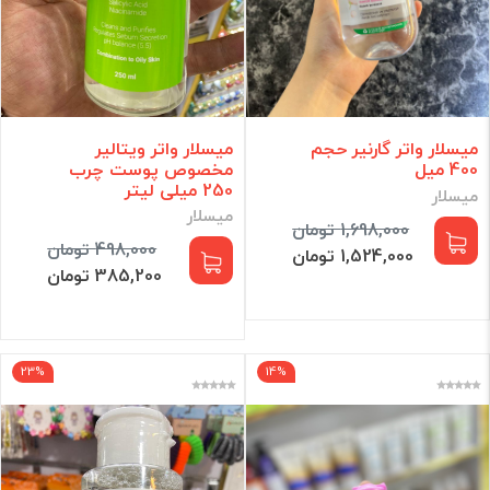
میسلار واتر گارنیر حجم
میسلار واتر ویتالیر
400 میل
مخصوص پوست چرب
250 میلی لیتر
میسلار
میسلار
1,698,000 تومان
498,000 تومان
1,524,000 تومان
385,200 تومان
23%
14%