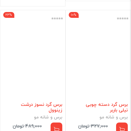
23%
10%
برس گرد دسته چوبی
برس گرد نسوز درشت
نیلی باربر
زینوول
برس و شانه مو
برس و شانه مو
327,000 تومان
489,000 تومان