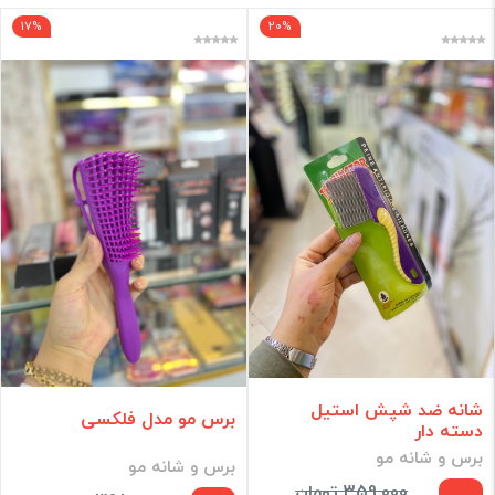
17%
20%
برند
فقط کالاهای موجود
فیلتر براساس قیمت :
قیمت:
0 - 549,000
تومان
فیلتر
شانه ضد شپش استیل
برس مو مدل فلکسی
دسته دار
برس و شانه مو
برس و شانه مو
359,000 تومان