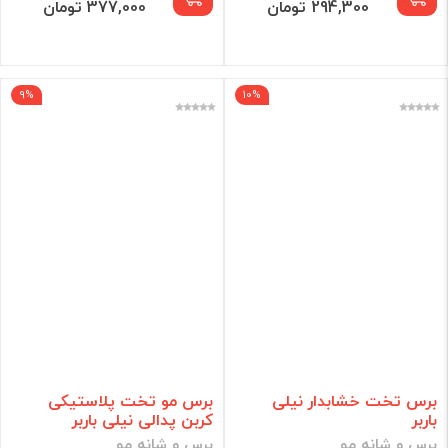
294,300 تومان
377,000 تومان
9%
10%
برس تخت خشابدار نیلی
برس مو تخت پلاستیکی
باربر
کربن پدالی نیلی باربر
برس و شانه مو
برس و شانه مو