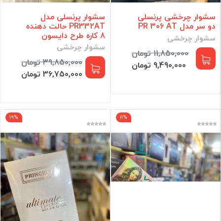
سشوار چرخشی پرنسلی
سشوار پرنسلی مدل
دو سر مدل PR 306 AT
PR332AT حالت دهنده
8 کاره طرح دایسون
سشوار چرخشی
سشوار چرخشی
11,850,000 تومان
39,850,000 تومان
9,490,000 تومان
36,750,000 تومان
19%
11%