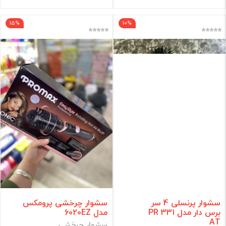
15%
10%
سشوار پرنسلی 4 سر
سشوار چرخشی پرومکس
برس دار مدل PR 331
مدل 6020EZ
AT
سشوار چرخشی