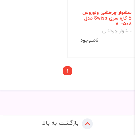
سشوار چرخشی ولوروس
5 کاره سری Swiss مدل
VL-508
سشوار چرخشی
نامــوجود
1
بازگشت به بالا