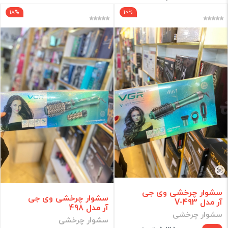
18%
10%
برند
فقط کالاهای موجود
فیلتر براساس قیمت :
قیمت:
0 - 36,750,000
تومان
فیلتر
سشوار چرخشی وی جی
سشوار چرخشی وی جی
آر مدل V-493
آر مدل 498
سشوار چرخشی
سشوار چرخشی