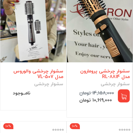
سشوار چرخشی پرومارون
سشوار چرخشی والوروس
مدل RL-8814
مدل VL-507
سشوار چرخشی
سشوار چرخشی
14,158,000 تومان
نامــوجود
10,619,000 تومان
10%
10%