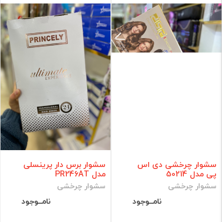
سشوار چرخشی دی اس
سشوار برس دار پرینسلی
پی مدل 50214
مدل PR246AT
سشوار چرخشی
سشوار چرخشی
نامــوجود
نامــوجود