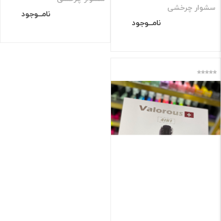
سشوار چرخشی
نامــوجود
نامــوجود