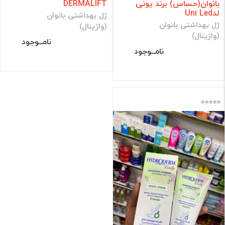
بانوان(حساس) برند یونی
DERMALIFT
لدUni Led
ژل بهداشتی بانوان
ژل بهداشتی بانوان
(واژینال)
(واژینال)
نامــوجود
نامــوجود