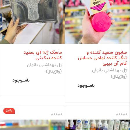
صابون سفید کننده و
ماسک ژله ای سفید
تنگ کننده نواحی حساس
کننده بیکینی
کام آن بیبی
ژل بهداشتی بانوان
ژل بهداشتی بانوان
(واژینال)
(واژینال)
نامــوجود
نامــوجود
53%