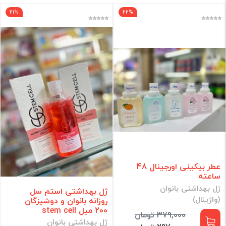
21%
22%
برند
فقط کالاهای موجود
فیلتر براساس قیمت :
قیمت:
0 - 379,000
تومان
فیلتر
عطر بیکینی اورجینال 48
ساعته
ژل بهداشتی بانوان
ژل بهداشتی استم سل
(واژینال)
روزانه بانوان و دوشیزگان
200 میل stem cell
379,000 تومان
ژل بهداشتی بانوان