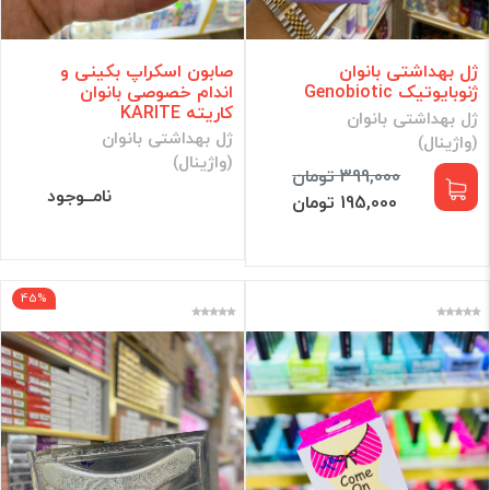
ژل بهداشتی بانوان
صابون اسکراپ بکینی و
ژنوبایوتیک Genobiotic
اندام خصوصی بانوان
کاریته KARITE
ژل بهداشتی بانوان
ژل بهداشتی بانوان
(واژینال)
(واژینال)
399,000 تومان
نامــوجود
195,000 تومان
45%