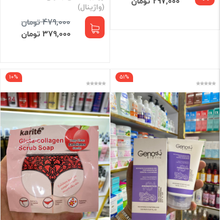
297,000 تومان
(واژینال)
479,000 تومان
379,000 تومان
10%
51%