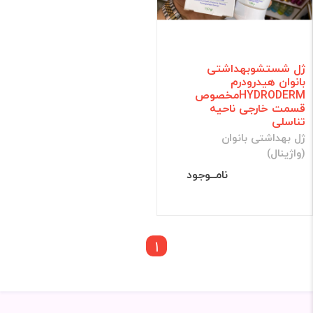
ژل شستشوبهداشتی
بانوان هیدرودرم
HYDRODERMمخصوص
قسمت خارجی ناحیه
تناسلی
ژل بهداشتی بانوان
(واژینال)
نامــوجود
1