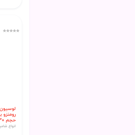
لوسیون 
رومنزو 
حجم 330 میل
انواع شامپ