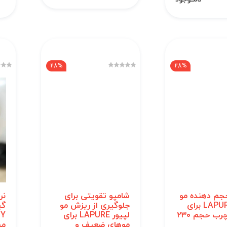
28%
28%
جم دهنده مو
شامپو تقویتی برای
نر
لیپور LAPURE برای
جلوگیری از ریزش مو
گی
موهای چرب حجم ۲۳۰
لپیور LAPURE برای
موهای ضعیف و
می