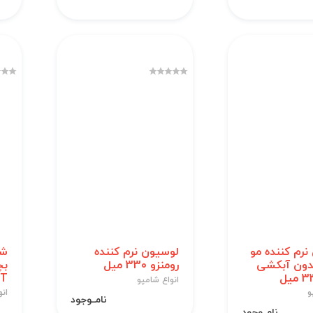
نرم کننده مو
لوسیون نرم کننده
شا
بدون آبکشی
رومنزو 330 میل
FT
انواع شامپو
و
انو
نامــوجود
نامــوجود