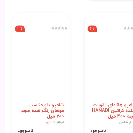
11%
6%
مپو هانادای تقویت
شامپو داو مناسب
کننده کراتین HANADI
موهای رنگ شده حجم
۴۰۰ میل
۲۰۰ میل
اع شامپو
انواع شامپو
نامــوجود
نامــوجود