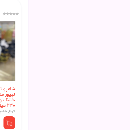
شامپو ت
لپیور م
خشک و 
230 میل
انواع شامپ