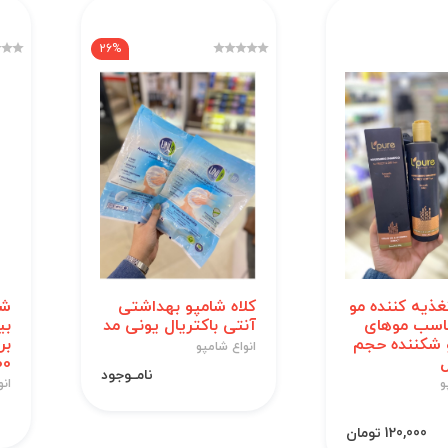
26%
غذیه کننده مو
کلاه شامپو بهداشتی
شا
ناسب موهای
آنتی باکتریال یونی مد
بی
شکننده حجم
بر
انواع شامپو
100 
نامــوجود
و
انو
120,000 تومان