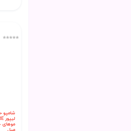
شامپو ح
میل