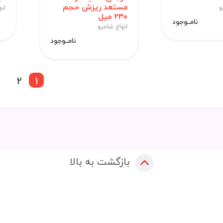
مستعد ریزش حجم
و
انو
۲۳۰ میل
نامــوجود
انواع شامپو
نامــوجود
2
1
بازگشت به بالا