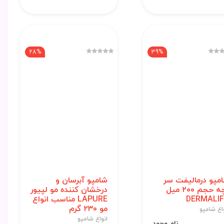
28%
39%
مپو درمالیفت سر
شامپو آبرسان و
بچه حجم ۲۰۰ میل
درخشان کننده مو لپیور
DERMALI
LAPURE مناسب انواع
مو ۲۳۰ گرم
اع شامپو
انواع شامپو
نامــوجود