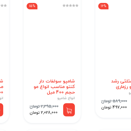
15%
16%
ثلثی رشد
شامپو سولفات دار
شا
 رزماری
کنتو مناسب انواع مو
حجم 400 میل
200 
و
انواع شامپو
انو
589,000 تومان
2,395,000 تومان
497,000 تومان
2,028,000 تومان