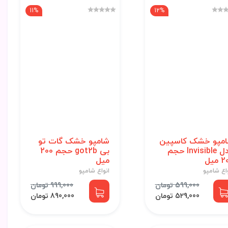
11%
12%
مپو خشک کاسپین
شامپو خشک گات تو
مدل Invisible حجم
بی got2b حجم 200
میل
میل
اع شامپو
انواع شامپو
599,000 تومان
999,000 تومان
529,000 تومان
890,000 تومان