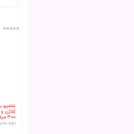
شامپو ب
کلاژن و
300 میلی لیتر
انواع شامپ