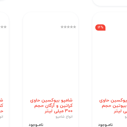
14%
یوکسین حاوی
شامپو بیوکسین حاوی
شا
 بیوتین حجم
کراتین و آرگان حجم
300 میلی لیتر
حجم 
و
انواع شامپو
انو
نامــوجود
نامــوجود