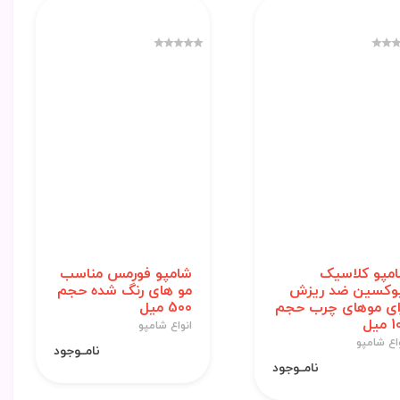
مپو کلاسیک
شامپو فورمس مناسب
وکسین ضد ریزش
مو های رنگ شده حجم
ای موهای چرب حجم
500 میل
میل
انواع شامپو
اع شامپو
نامــوجود
نامــوجود