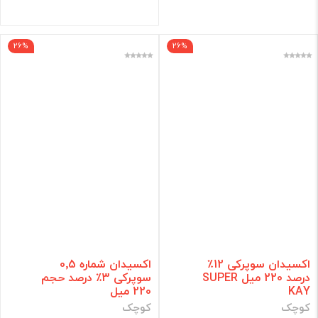
26%
26%
اکسیدان سوپرکی 12٪
اکسیدان شماره 0٬5
درصد 220 میل SUPER
سوپرکی 3٪ درصد حجم
KAY
220 میل
کوچک
کوچک