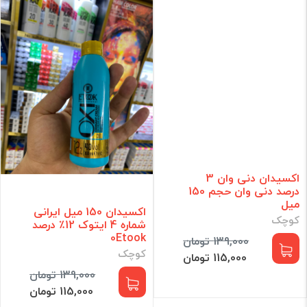
اکسیدان دنی وان 3
درصد دنی وان حجم 150
میل
اکسیدان 150 میل ایرانی
کوچک
شماره 4 ایتوک 12٪ درصد
0Etook
139,000 تومان
کوچک
115,000 تومان
139,000 تومان
115,000 تومان