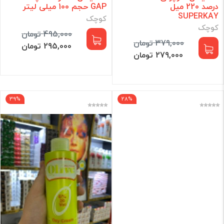
درصد 220 میل
GAP حجم 100 میلی لیتر
SUPERKAY
کوچک
کوچک
495,000 تومان
379,000 تومان
295,000 تومان
279,000 تومان
39%
28%