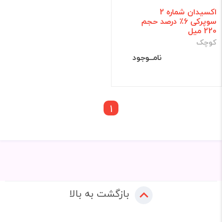
اکسیدان شماره 2
سوپرکی 6٪ درصد حجم
220 میل
کوچک
نامــوجود
1
بازگشت به بالا