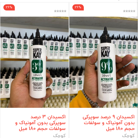
26%
26%
برند
فقط کالاهای موجود
فیلتر براساس قیمت :
قیمت:
0 - 358,000
تومان
فیلتر
اکسیدان 9 درصد سوپرکی
اکسیدان 3 درصد
بدون آمونیاک و سولفات
سوپرکی بدون آمونیاک و
حجم 180 میل
سولفات حجم 180 میل
کوچک
کوچک