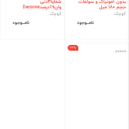
بدون آمونیاک و سولفات
شماره۳دنی
حجم 180 میل
وان۹٪درصدDanione
کوچک
کوچک
نامــوجود
نامــوجود
26%