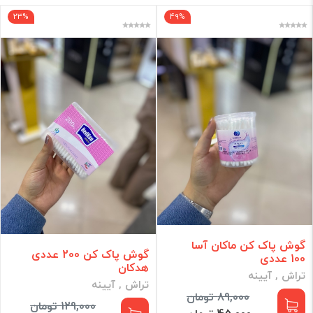
23%
49%
فقط کالاهای موجود
فیلتر براساس قیمت :
قیمت:
0 - 1,250,000
تومان
فیلتر
گوش پاک کن ماکان آسا
گوش پاک کن 200 عددی
100 عددی
هدکان
تراش , آیینه
تراش , آیینه
89,000 تومان
129,000 تومان