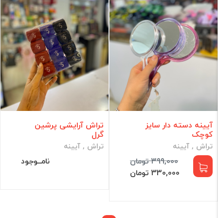
آیینه دسته دار سایز
تراش آرایشی پرشین
کوچک
گرل
تراش , آیینه
تراش , آیینه
399,000 تومان
نامــوجود
330,000 تومان