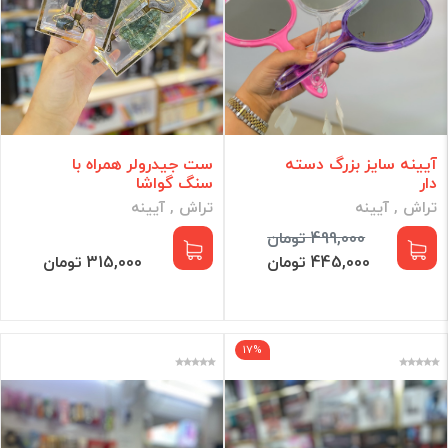
آیینه سایز بزرگ دسته
ست جیدرولر همراه با
دار
سنگ گواشا
تراش , آیینه
تراش , آیینه
499,000 تومان
445,000 تومان
315,000 تومان
17%