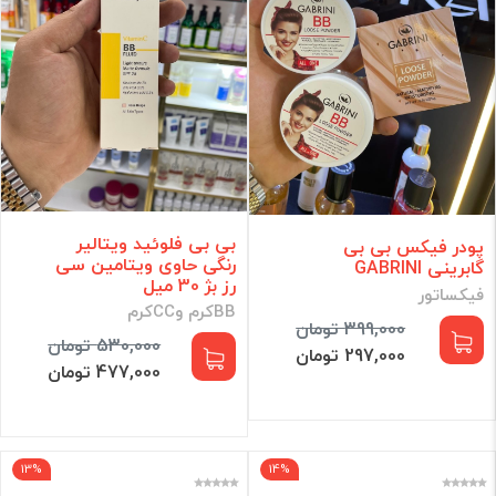
بی بی فلوئید ویتالیر
پودر فیکس بی بی
رنگی حاوی ویتامین سی
گابرینی GABRINI
رز بژ 30 میل
فیکساتور
BBکرم وCCکرم
399,000 تومان
530,000 تومان
297,000 تومان
477,000 تومان
13%
14%