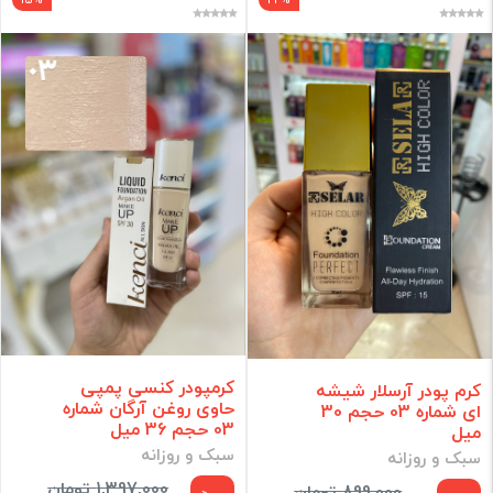
کرمپودر کنسی پمپی
کرم پودر آرسلار شیشه
حاوی روغن آرگان شماره
ای شماره 03 حجم 30
03 حجم 36 میل
میل
سبک و روزانه
سبک و روزانه
1,397,000 تومان
899,000 تومان