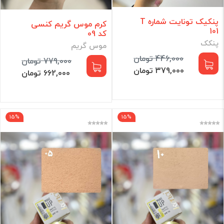
پنکیک تونایت شماره T
کرم موس گریم کنسی
101
کد 09
پنکک
موس گریم
446,000 تومان
779,000 تومان
379,000 تومان
662,000 تومان
15%
15%