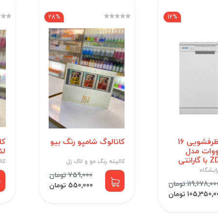
28%
12%
ماشین ظرفشویی 16
کاتالوگ شامپو رنگ بیو
کا
رووات مدل
لئ
انتی
کالیته رنگ مو و لاک ژل
کال
ایشگاه
759,000 تومان
119,678,00 تومان
550,000 تومان
105,350, تومان