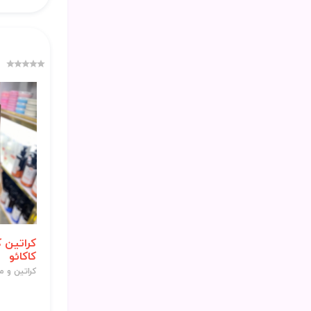
کراتین ک
کاکائو
کراتین و مو