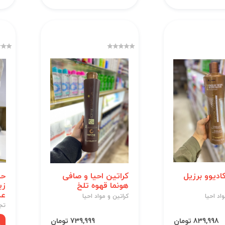
ادیوو برزیل
کراتین احیا و صافی
حو
هونما قهوه تلخ
عد
اد احیا
کراتین و مواد احیا
تج
839,998 تومان
739,999 تومان