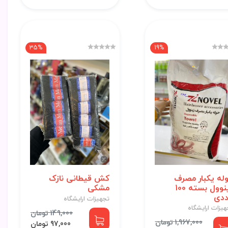
35%
19%
له یکبار مصرف
کش قیطانی نازک
زینوول بسته 100
مشکی
دی
تجهیزات ارایشگاه
هیزات ارایشگاه
149,000 تومان
1,967,000 تومان
97,000 تومان