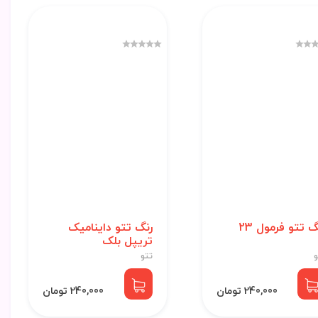
گ تتو فرمول 23
رنگ تتو داینامیک
تریپل بلک
و
تتو
240,000 تومان
240,000 تومان