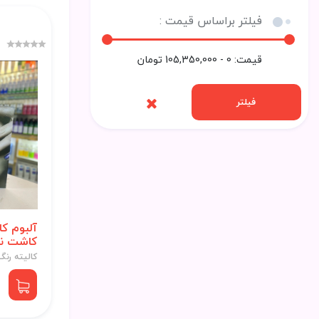
فیلتر براساس قیمت :
قیمت:
0 - 105,350,000
تومان
فیلتر
آلبوم کا
کاشت ناخن 98
کالیته رنگ