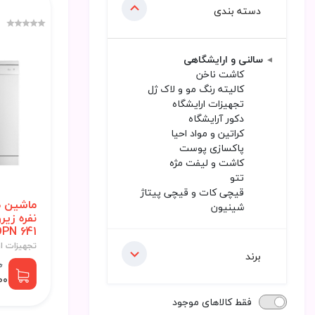
دسته بندی
سالنی و ارایشگاهی
کاشت ناخن
کالیته رنگ مو و لاک ژل
تجهیزات ارایشگاه
دکور آرایشگاه
کراتین و مواد احیا
پاکسازی پوست
کاشت و لیفت مژه
تتو
قیچی کات و قیچی پیتاژ
شینیون
نفره زی
ZDPN 641 با گار
تجهیزات ار
برند
0
000
فقط کالاهای موجود