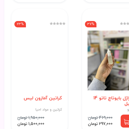
23%
37%
وراژل بایوتاچ تاتو 14
کراتین آمازون لیس
ل
و
کراتین و مواد احیا
469,000 تومان
1,950,000 تومان
297,000 تومان
1,500,000 تومان