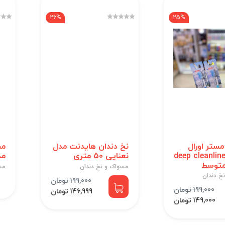
26%
25%
ستر اورال
نخ دندان هایدنت مدل
مس
deep cleanliness
نعنایی 50 متری
مد
متوسط
مسواک و نخ دندان
مس
خ دندان
199,000 تومان
199,000 تومان
146,999 تومان
149,000 تومان