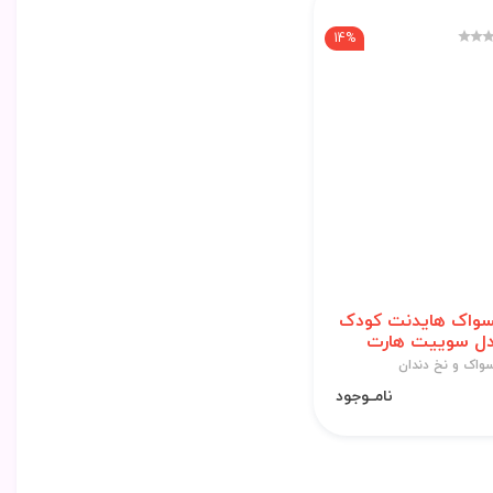
14%
واک هایدنت کودک
ل سوییت هارت
واک و نخ دندان
نامــوجود