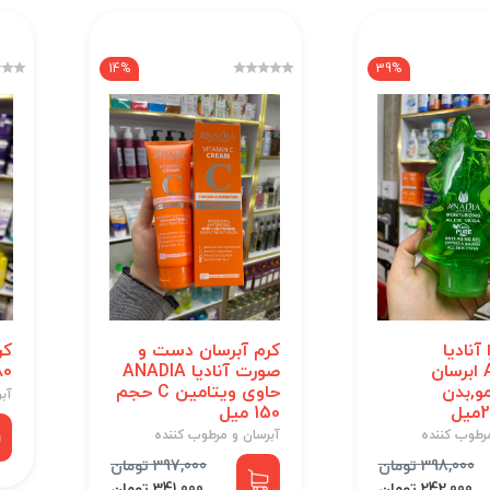
14%
39%
 آنادیا
کرم آبرسان دست و
کر
ANADIA ابرسان
صورت آنادیا ANADIA
80گرم G
و,بدن
حاوی ویتامین C حجم
آب
150 میل
رطوب کننده
آبرسان و مرطوب کننده
398,000 تومان
397,000 تومان
242,000 تومان
341,000 تومان