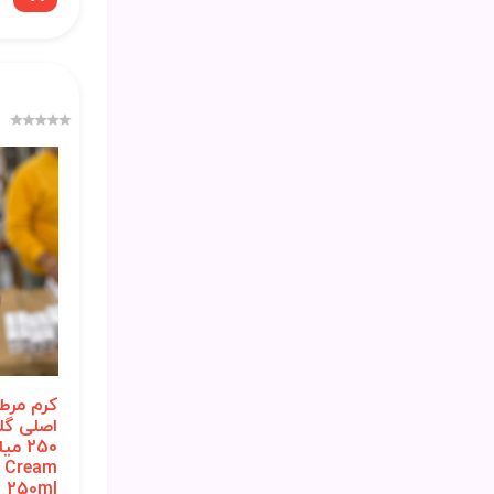
کرم مرط
اصلی گل
250 م
d Cream
250ml