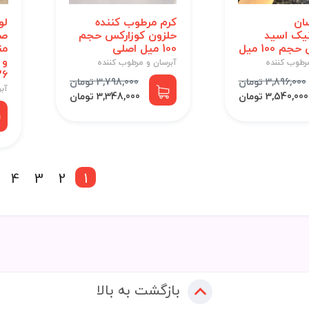
ان
کرم مرطوب کننده
لو
نیک اسید
حلزون کوزارکس حجم
صو
م 100 میل
100 میل اصلی
من
و 
رطوب کننده
آبرسان و مرطوب کننده
236
3,896,000 تومان
3,798,000 تومان
آب
3,540,000 تومان
3,348,000 تومان
4
3
2
1
بازگشت به بالا