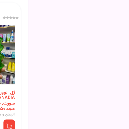
ژل الوورا
صورت, م
حجم250میل
آبرسان و م