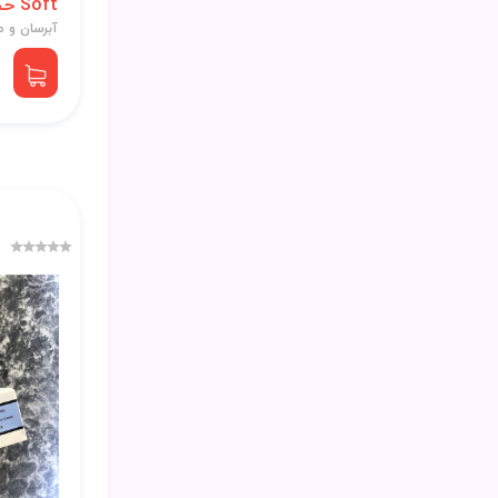
Soft حجم 200 میلی
آبرسان و م