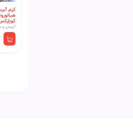
کرم آبرس
هیالورو
کوزارکس حج
آبرسان و م