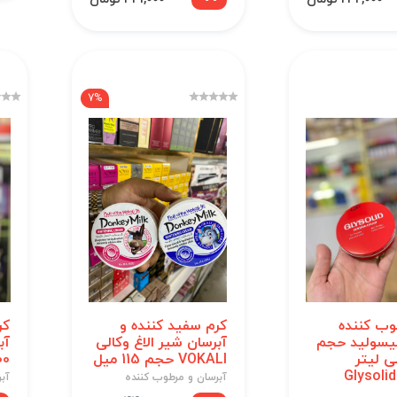
7%
وب کننده
کرم سفید کننده و
کر
یسولید حجم
آبرسان شیر الاغ وکالی
آب
یلی لیتر
VOKALI حجم 115 میل
300
Glysoli
آبرسان و مرطوب کننده
آب