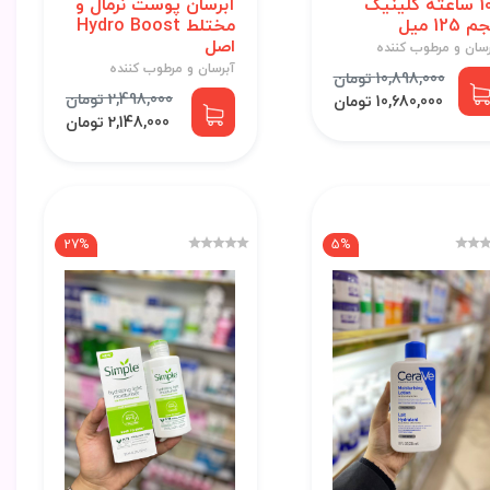
100 ساعته کلینیک
آبرسان پوست نرمال و
125 میل
مختلط Hydro Boost
اصل
رسان و مرطوب کننده
آبرسان و مرطوب کننده
10,898,000 تومان
2,498,000 تومان
10,680,000 تومان
2,148,000 تومان
27%
5%