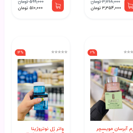
3,768,000 تومان
599,000 تومان
3,354,000 تومان
510,000 تومان
14%
2%
م آبرسان مویسچر
واتر ژل نوتروژینا