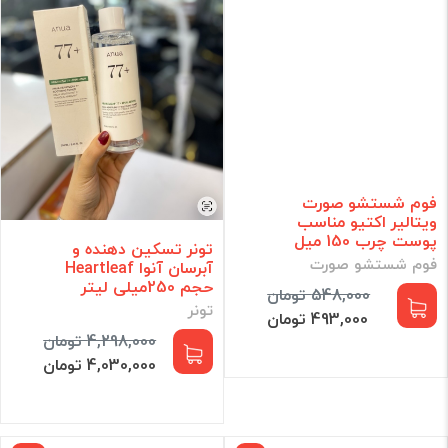
فوم شستشو صورت
ویتالیر اکتیو مناسب
پوست چرب 150 میل
تونر تسکین دهنده و
فوم شستشو صورت
آبرسان آنوا Heartleaf
حجم 250میلی لیتر
548,000 تومان
تونر
493,000 تومان
4,298,000 تومان
4,030,000 تومان