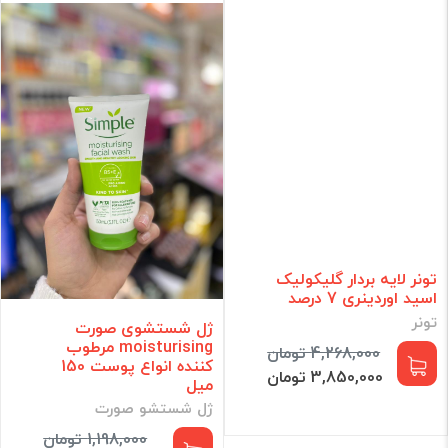
تونر لایه بردار گلیکولیک
اسید اوردینری 7 درصد
تونر
ژل شستشوی صورت
moisturising مرطوب
4,268,000 تومان
کننده انواع پوست 150
3,850,000 تومان
میل
ژل شستشو صورت
1,198,000 تومان