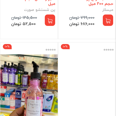
حجم 200 میل
میل
میسلار
پن شستشو صورت
799,000 تومان
125,500 تومان
686,000 تومان
52,500 تومان
10%
10%