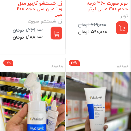
تونر صورت 360 درجه
ژل شستشو گارنیر مدل
حجم 300 میلی لیتر
ویتامین سی حجم 200
میل
تونر
ژل شستشو صورت
669,000 تومان
1,269,000 تومان
590,000 تومان
1,188,000 تومان
10%
24%