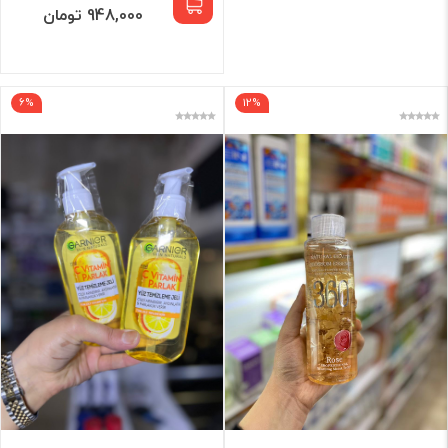
948,000 تومان
6%
12%