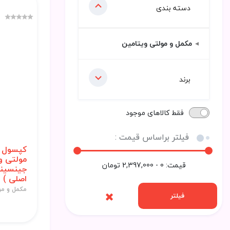
دسته بندی
مکمل و مولتی ویتامین
برند
فقط کالاهای موجود
فیلتر براساس قیمت :
کپسول م
مولتی و
قیمت:
0 - 2,397,000
تومان
اصلی )
مکمل و مو
فیلتر