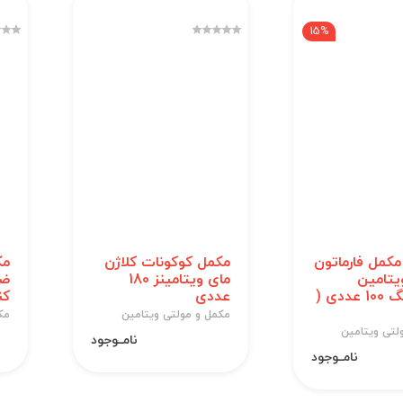
15%
کمل فارماتون
مکمل کوکونات کلاژن
مک
یتامین
مای ویتامینز 180
ضد
جینسینگ 100 عددی (
عددی
کن
مکمل و مولتی ویتامین
مک
لتی ویتامین
نامــوجود
نامــوجود