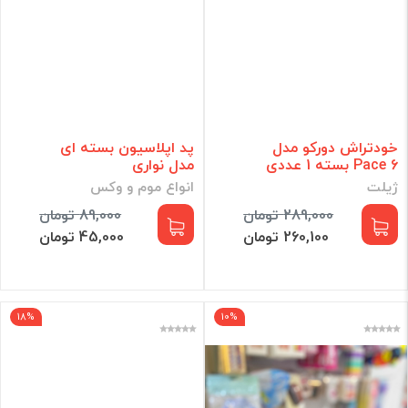
خودتراش دورکو مدل
پد اپلاسیون بسته ای
Pace 6 بسته 1 عددی
مدل نواری
ژیلت
انواع موم و وکس
289,000 تومان
89,000 تومان
260,100 تومان
45,000 تومان
18%
10%