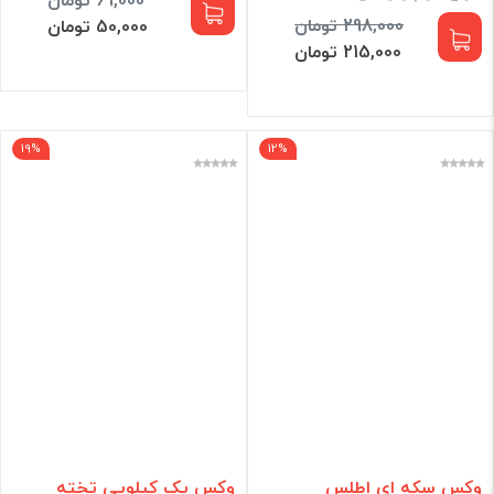
298,000 تومان
50,000 تومان
215,000 تومان
19%
12%
وکس سکه ای اطلس
وکس یک کیلویی تخته