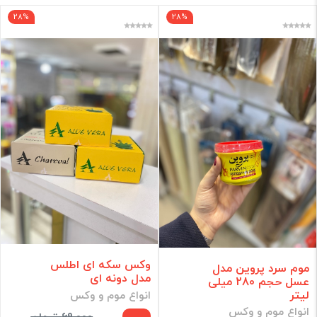
ژیلت
28%
28%
اسپری موبر و پودر موبر
انواع موم و وکس
برند
فقط کالاهای موجود
فیلتر براساس قیمت :
قیمت:
تومان
فیلتر
وکس سکه ای اطلس
موم سرد پروین مدل
مدل دونه ای
عسل حجم 280 میلی
لیتر
انواع موم و وکس
انواع موم و وکس
69,000 تومان