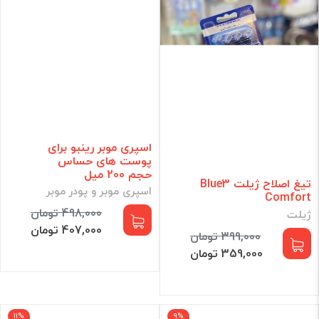
اسپری موبر رینبو برای
پوست های حساس
حجم 200 میل
تیغ اصلاح ژیلت Blue3
اسپری موبر و پودر موبر
Comfort
498,000 تومان
ژیلت
407,000 تومان
399,000 تومان
359,000 تومان
11%
9%