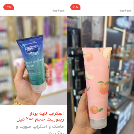
13%
61%
برند
فقط کالاهای موجود
فیلتر براساس قیمت :
قیمت:
0 - 890,000
تومان
فیلتر
اسکراب لایه بردار
رینوزیت حجم 200 میل
ماسک و اسکراپ صورت و
نمک بدن