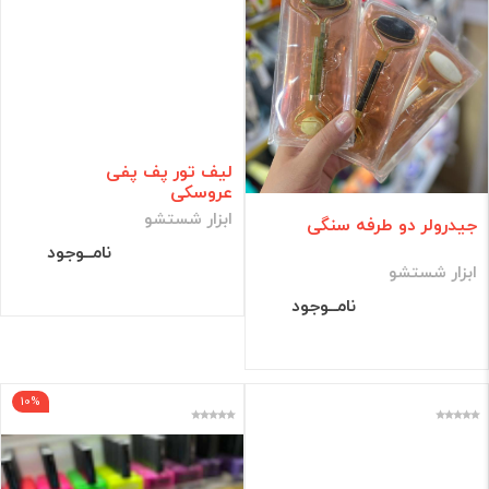
لیف تور پف پفی
عروسکی
ابزار شستشو
جیدرولر دو طرفه سنگی
نامــوجود
ابزار شستشو
نامــوجود
10%