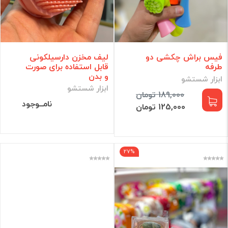
فیس براش چکشی دو
لیف مخزن دارسیلکونی
طرفه
قابل استفاده برای صورت
و بدن
ابزار شستشو
ابزار شستشو
189,000 تومان
نامــوجود
125,000 تومان
27%