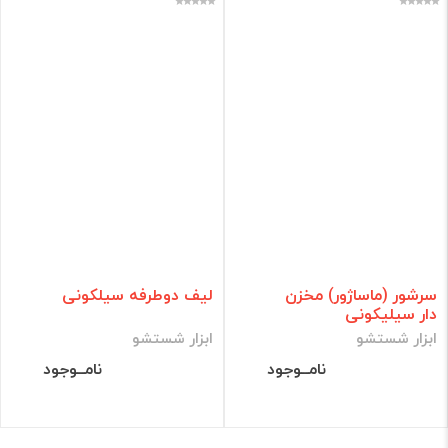
سرشور (ماساژور) مخزن
لیف دوطرفه سیلکونی
دار سیلیکونی
ابزار شستشو
ابزار شستشو
نامــوجود
نامــوجود