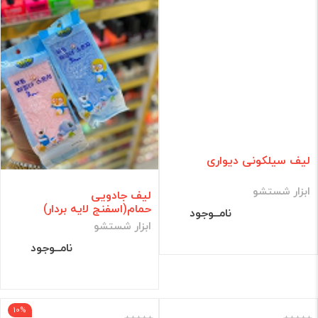
لیف سیلکونی دیواری
ابزار شستشو
لیف جادویی
حمام(اسفنج لایه بردار)
نامــوجود
ابزار شستشو
نامــوجود
10%