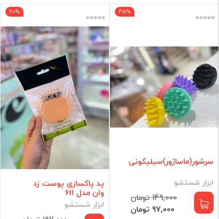
20%
35%
فقط کالاهای موجود
فیلتر براساس قیمت :
قیمت:
0 - 346,000
تومان
فیلتر
سرشور(ماساژور)سیلیکونی
ابزار شستشو
پد پاکسازی پوست زد
وان مدل 611
149,000 تومان
ابزار شستشو
97,000 تومان