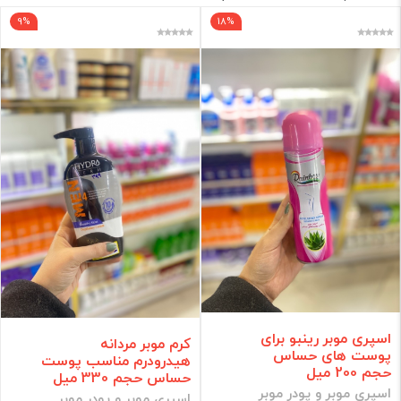
9%
18%
برند
فقط کالاهای موجود
فیلتر براساس قیمت :
قیمت:
0 - 599,000
تومان
فیلتر
اسپری موبر رینبو برای
کرم موبر مردانه
پوست های حساس
هیدرودرم مناسب پوست
حجم 200 میل
حساس حجم 330 میل
اسپری موبر و پودر موبر
اسپری موبر و پودر موبر