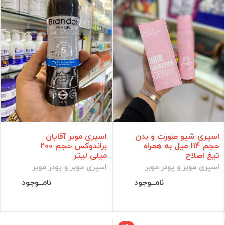
اسپری شیو صورت و بدن
اسپری موبر آقایان
حجم 114 میل به همراه
براندوکس حجم 200
تیغ اصلاح
میلی لیتر
اسپری موبر و پودر موبر
اسپری موبر و پودر موبر
نامــوجود
نامــوجود