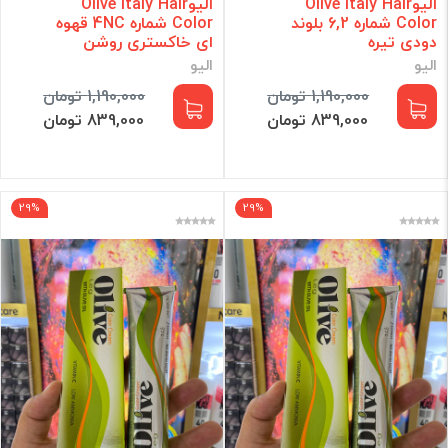
الیوOlive Italy Hair
الیوOlive Italy Hair
Color شماره 6,2 بلوند
Color شماره 4NC قهوه
دودی تیره
ای خاکستری روشن
الیو
الیو
1,190,000 تومان
1,190,000 تومان
839,000 تومان
839,000 تومان
29%
29%