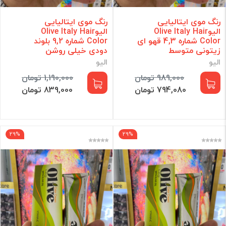
رنگ موی ایتالیایی
رنگ موی ایتالیایی
الیوOlive Italy Hair
الیوOlive Italy Hair
Color شماره 4,3 قهو ای
Color شماره 9,2 بلوند
زیتونی متوسط
دودی خیلی روشن
الیو
الیو
989,000 تومان
1,190,000 تومان
794,080 تومان
839,000 تومان
29%
29%