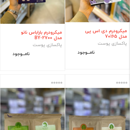
میکرودرم دی اس پی
میکرودرم باراباس نانو
مدل 70165
مدل BY-2700
پاکسازی پوست
پاکسازی پوست
نامــوجود
نامــوجود