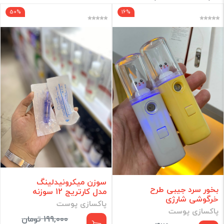
50%
16%
برند
فقط کالاهای موجود
فیلتر براساس قیمت :
قیمت:
0 - 4,970,000
تومان
فیلتر
سوزن میکرونیدلینگ
بخور سرد جیبی طرح
مدل کارتریج 12 سوزنه
خرگوشی شارژی
پاکسازی پوست
پاکسازی پوست
199,000 تومان