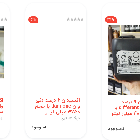
6%
31%
اکسیدان ۶ درصد دنی
اکسیدان 9 درصد
وان dani one با حجم
دیفرنت different با
۳۷۵۰ میلی لیتر
3750
بزرگ۴لیتری
بزرگ۴
نامــوجود
نامــوجود