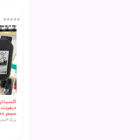
حجم 4000 میلی لیتر
بزرگ۴لیتری