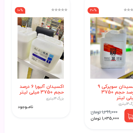
10%
20%
اکسیدان سوپرکی 9
اکسیدان آلبورا 6 درصد
درصد حجم 3750
حجم 3750 میلی لیتر
لی لیتر
بزرگ۴لیتری
لیتری
نامــوجود
1,299,000 تومان
1,035,000 تومان