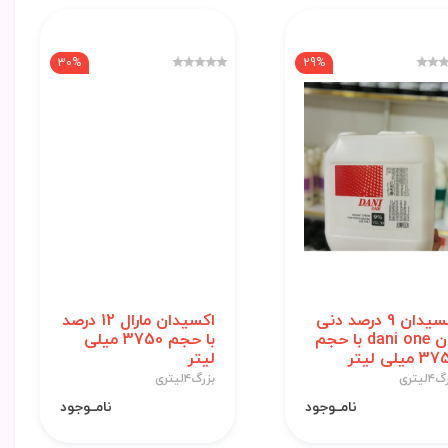
30%
29%
اکسیدان 9 درصد دنی
اکسیدان مارال 12 درصد
وان dani one با حجم
با حجم 3750 میلی
 میلی لیتر
لیتر
لیتری
بزرگ۴لیتری
نامــوجود
نامــوجود