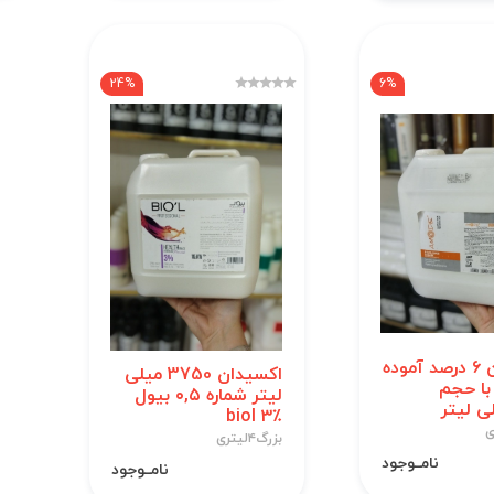
24%
6%
اکسیدان ۶ درصد آموده
اکسیدان 3750 میلی
amod با حجم
لیتر شماره ۰,۵ بیول
biol ۳٪
بزرگ۴لیتری
نامــوجود
نامــوجود