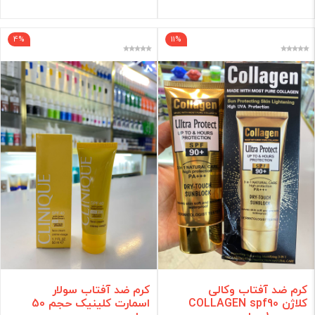
4%
11%
کرم ضد آفتاب وکالی
کرم ضد آفتاب سولار
کلاژن COLLAGEN spf90
اسمارت کلینیک حجم 50