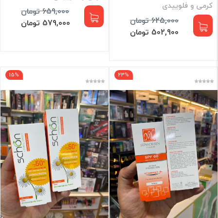
کرمی و فلوییدی
659,000 تومان
625,000 تومان
579,000 تومان
502,900 تومان
15%
23%