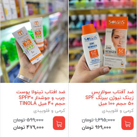
ضد آفتاب سولاریس
ضد افتاب تینولا پوست
زینک نیوژن بیرنگ SPF
چرب و جوشدار SPF30
50 حجم 100 میل
حجم 40 میل TINOLA
کرمی و فلوییدی
کرمی و فلوییدی
1,295,000 تومان
599,000 تومان
969,000 تومان
479,000 تومان