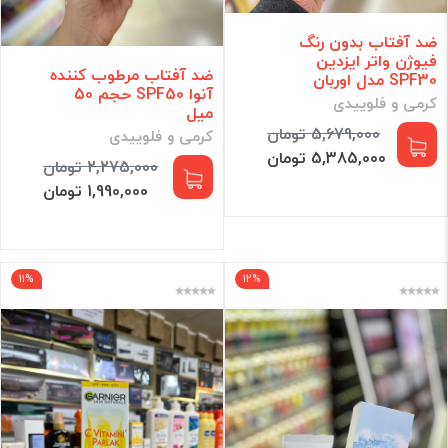
ضد آفتاب بدون رنگ
فیوژن واتر ایزدین
ضد آفتاب مرطوب کننده
SPF30 مدل اوربان
آنوا SPF50 حجم 50
کرمی و فلوییدی
میل
5,679,000 تومان
کرمی و فلوییدی
5,385,000 تومان
2,275,000 تومان
1,990,000 تومان
11%
12%