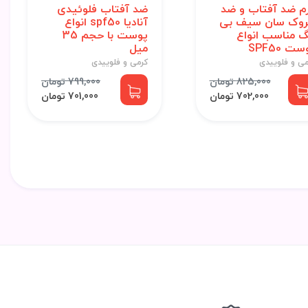
م ضد آفتاب و ضد
ضد آفتاب فلوئیدی
وک سان سیف بی
آنادیا spf50 انواع
گ مناسب انواع
پوست با حجم 35
ت SPF50
میل
می و فلوییدی
کرمی و فلوییدی
825,000 تومان
799,000 تومان
702,000 تومان
701,000 تومان