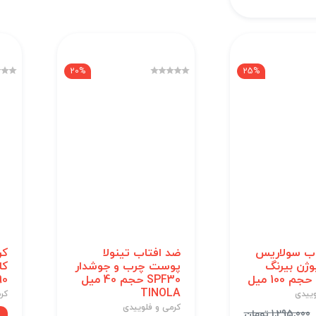
20%
25%
ب سولاریس
ضد افتاب تینولا
کر
وژن بیرنگ
پوست چرب و جوشدار
SPF30 حجم 40 میل
spf90
TINOLA
وییدی
کر
کرمی و فلوییدی
1,295,000 تومان