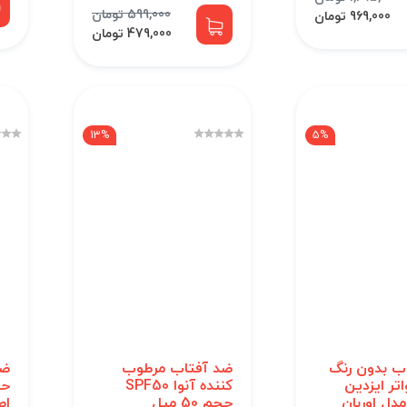
599,000 تومان
969,000 تومان
479,000 تومان
13%
5%
ب بدون رنگ
ضد آفتاب مرطوب
ضد
تر ایزدین
کننده آنوا SPF50
حجم 50 میل
اص