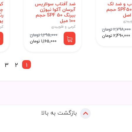
ب و ضد لک
ضد آفتاب سولاریس
کر
بایودرما SPF50 حجم
آبرسان آکوا نیوژن
چر
بیرنگ SPF 50 حجم
رن
100 میل
پوس
وییدی
کرمی و فلوییدی
کر
2,798,000 تومان
1,295,000 تومان
2,490,000 تومان
1,165,000 تومان
3
2
1
بازگشت به بالا