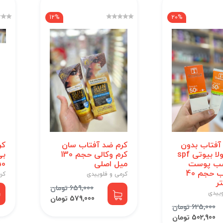
12%
20%
آفتاب بدون
کرم ضد آفتاب سان
کر
رنگ تینولا بیوتی spf
کرم وکالی حجم 130
بی
اسب پوست
میل اصلی
PF50
های چرب حجم 40
کرمی و فلوییدی
کر
ر
659,000 تومان
وییدی
579,000 تومان
625,000 تومان
502,900 تومان