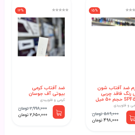
12%
15%
م ضد آفتاب شون
ضد آفتاب کرمی
 رنگ فاقد چربی
بیوتی آف جوسان
S حجم 50 میل
کرمی و فلوییدی
می و فلوییدی
2,998,000 تومان
589,000 تومان
2,650,000 تومان
498,000 تومان