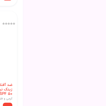
ضد آفتا
زینک نی
SPF 50 حجم 100 میل
کرمی و فل