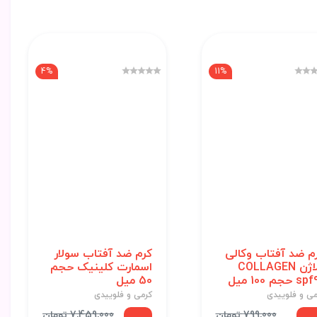
4%
11%
م ضد آفتاب وکالی
کرم ضد آفتاب سولار
کلاژن COLLAGEN
اسمارت کلینیک حجم
 حجم 100 میل
50 میل
می و فلوییدی
کرمی و فلوییدی
799,000 تومان
7,459,000 تومان