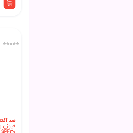
ضد آفتا
فیوژن وا
SPF30 مدل اوربان