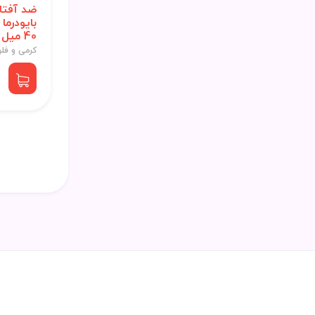
ضد آفتا
40 میل اصل
کرمی و فل