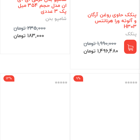
ان مدل حجم 354 میل
پک 3 عددی
پنکک حاوی روغن آرگان
شامپو بدن
و آلوئه ورا هرنانتس
H303
235,000 تومان
پنکک
183,000 تومان
1,990,000 تومان
1,496,480 تومان
13%
9%