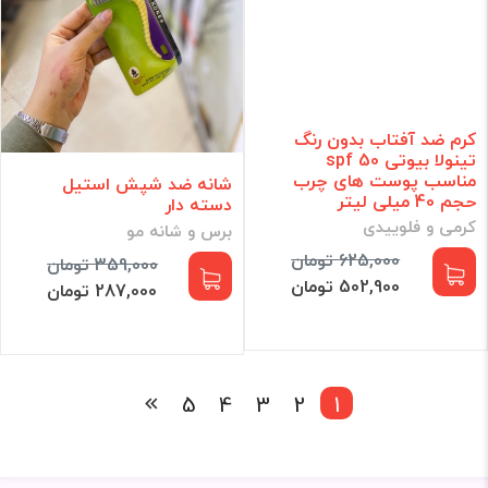
کرم ضد آفتاب بدون رنگ
تینولا بیوتی spf 50
مناسب پوست های چرب
شانه ضد شپش استیل
حجم 40 میلی لیتر
دسته دار
کرمی و فلوییدی
برس و شانه مو
625,000 تومان
359,000 تومان
502,900 تومان
287,000 تومان
5
4
3
2
1