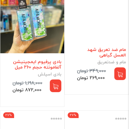
مام ضد تعریق شهد
العسل گیاهی
بادی پرفیوم ایمجینیشن
مام و ضدتعریق
آلفامونته حجم 260 میل
349,000 تومان
بادی اسپلش
269,000 تومان
1,198,000 تومان
872,000 تومان
27%
27%