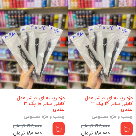
کیف و ابزار آرایشی
ادکلن و اسپری
رنگ و اکسیدان مو
لوازم برقی
مراقبت مو
مراقبت پوست
آرایش ناخن
مراقبت شخصی
آرایشی
مکمل و مولتی ویتامین
برند
مژه ریسه ای فیشر مدل
مژه ریسه ای فیشر مدل
کایلی سایز 14 پک 3
کایلی سایز 10 پک 3
فقط کالاهای موجود
عددی
عددی
چسب و مژه مصنوعی
چسب و مژه مصنوعی
فیلتر براساس قیمت :
197,000 تومان
197,000 تومان
قیمت:
0 - 102,350,000
تومان
180,000 تومان
180,000 تومان