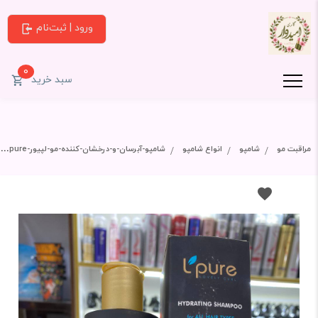
ورود | ثبت‌نام
0
سبد خرید
مراقبت مو
شامپو
انواع شامپو
شامپو-آبرسان-و-درخشان-کننده-مو-لپیور-lapure-مناسب-انواع-مو-۲۳۰-گرم