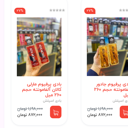
27%
27%
دی پرفیوم جادور
بادی پرفیوم مارلی
آلفامونته حجم 260
کالان آلفامونته حجم
ل
260 میل
دی اسپلش
بادی اسپلش
1,198,000 تومان
1,198,000 تومان
872,000 تومان
872,000 تومان