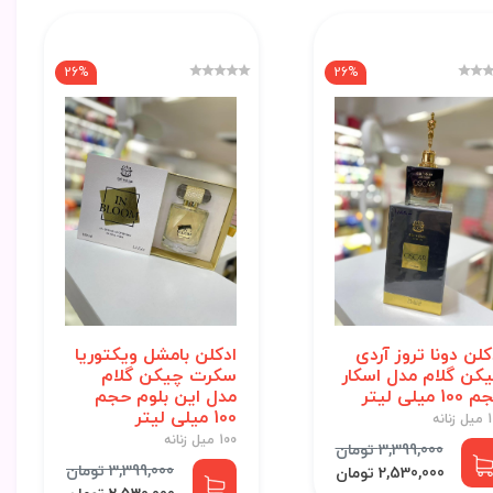
26%
26%
کلن دونا تروز آردی
ادکلن بامشل ویکتوریا
کن گلام مدل اسکار
سکرت چیکن گلام
10 میلی لیتر
مدل این بلوم حجم
100 میلی لیتر
نانه
100 میل زنانه
3,399,000 تومان
3,399,000 تومان
2,530,000 تومان