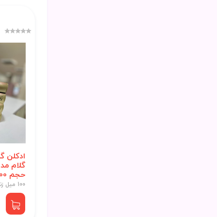
ادکلن گ
گلام مد
حجم 100 میلی لیتر
100 میل زنانه