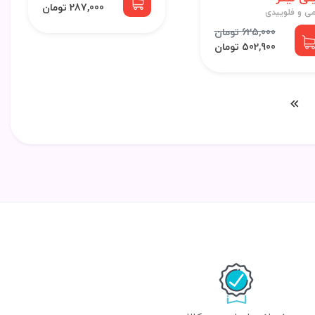
287,000 تومان
می و فلوییدی
625,000 تومان
502,900 تومان