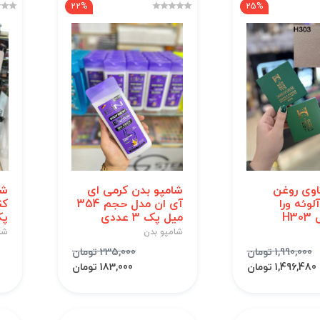
22%
25%
وی روغن
شامپو بدن کرمی ای
شا
لوئه ورا
آی ان مدل حجم 354
کن
H3
میل پک 3 عددی
پک 3
شامپو بدن
شا
1,990,000 تومان
235,000 تومان
1,496,480 تومان
183,000 تومان