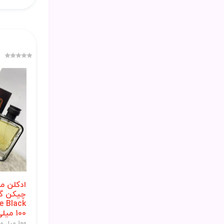
ادکلن م
چیکن گل
100 میلی لیتر
100 میل مردانه