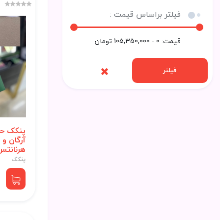
فیلتر براساس قیمت :
قیمت:
0 - 105,350,000
تومان
فیلتر
پنکک حا
آرگان و آ
هرنانتس 03
پنکک