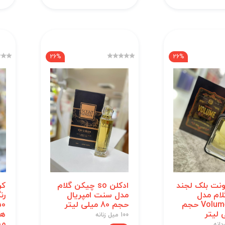
26%
26%
ونت بلک لجند
ادکلن so چیکن گلام
کر
ام مدل
مدل سنت امپریال
Volume Black حجم
حجم 80 میلی لیتر
100 میل زنانه
می