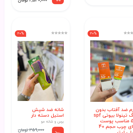
2,530,000 تومان
20%
20%
م ضد آفتاب بدون
شانه ضد شپش
رنگ تینولا بیوتی spf
استیل دسته دار
50 مناسب پوست
برس و شانه مو
های چرب حجم 40
359,000 تومان
لی لیتر