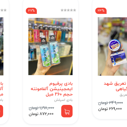
27%
23%
تعریق شهد
بادی پرفیوم
با
یاهی
ایمجینیشن آلفامونته
حجم 260 میل
می
عریق
بادی اسپلش
با
349,000 تومان
1,198,000 تومان
269,000 تومان
872,000 تومان