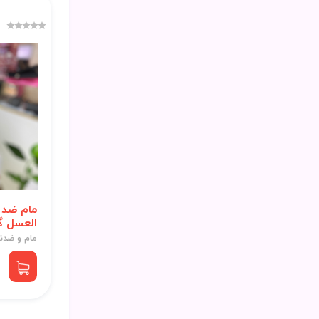
مام ضد 
العسل گ
مام و ضدت