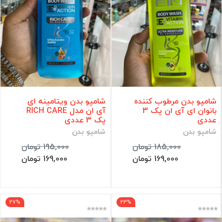
شامپو بدن مرطوب کننده
شامپو بدن ویتامینه ای
بانوان ای آی ان پک 3
آی ان مدل RICH CARE
عددی
پک 3 عددی
شامپو بدن
شامپو بدن
185,000 تومان
195,000 تومان
169,000 تومان
169,000 تومان
27%
23%