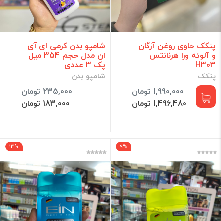
پنکک حاوی روغن آرگان
شامپو بدن کرمی ای آی
و آلوئه ورا هرنانتس
ان مدل حجم 354 میل
H303
پک 3 عددی
پنکک
شامپو بدن
1,990,000 تومان
235,000 تومان
1,496,480 تومان
183,000 تومان
13%
9%