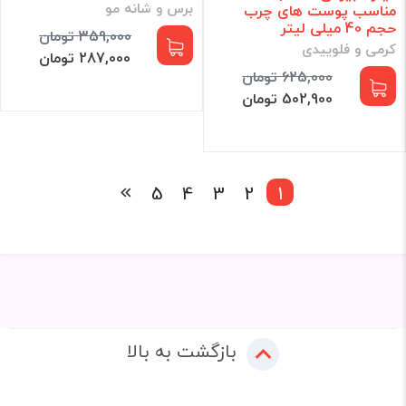
برس و شانه مو
مناسب پوست های چرب
حجم 40 میلی لیتر
359,000 تومان
کرمی و فلوییدی
287,000 تومان
625,000 تومان
502,900 تومان
5
4
3
2
1
بازگشت به بالا