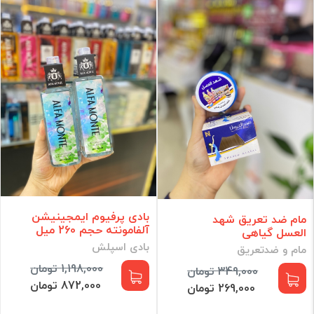
بادی پرفیوم ایمجینیشن
مام ضد تعریق شهد
آلفامونته حجم 260 میل
العسل گیاهی
بادی اسپلش
مام و ضدتعریق
1,198,000 تومان
349,000 تومان
872,000 تومان
269,000 تومان