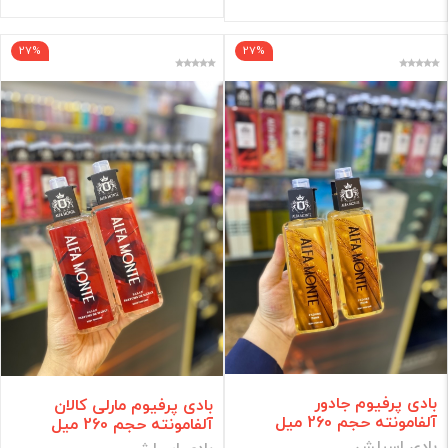
27%
27%
بادی پرفیوم جادور
بادی پرفیوم مارلی کالان
آلفامونته حجم 260 میل
آلفامونته حجم 260 میل
بادی اسپلش
بادی اسپلش