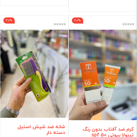
20%
20%
شانه ضد شپش استیل
کرم ضد آفتاب بدون رنگ
دسته دار
تینولا بیوتی spf 50