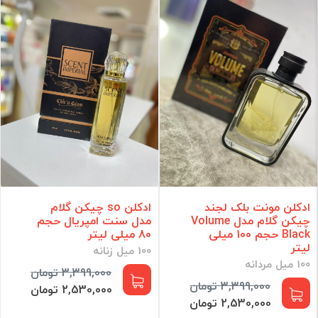
ادکلن مونت بلک لجند
ادکلن so چیکن گلام
چیکن گلام مدل Volume
مدل سنت امپریال حجم
Black حجم 100 میلی
80 میلی لیتر
لیتر
100 میل زنانه
100 میل مردانه
3,399,000 تومان
3,399,000 تومان
2,530,000 تومان
2,530,000 تومان