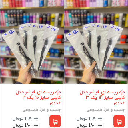
کیف و ابزار آرایشی
ادکلن و اسپری
رنگ و اکسیدان مو
لوازم برقی
مراقبت مو
مراقبت پوست
آرایش ناخن
مراقبت شخصی
آرایشی
مکمل و مولتی ویتامین
برند
مژه ریسه ای فیشر مدل
مژه ریسه ای فیشر مدل
کایلی سایز 14 پک 3
کایلی سایز 10 پک 3
فقط کالاهای موجود
عددی
عددی
چسب و مژه مصنوعی
چسب و مژه مصنوعی
فیلتر براساس قیمت :
197,000 تومان
197,000 تومان
قیمت:
0 - 102,350,000
تومان
180,000 تومان
180,000 تومان