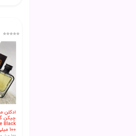
ادکلن م
چیکن گل
100 میلی لیتر
100 میل مردانه