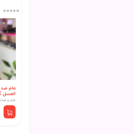
مام ضد 
العسل گ
مام و ضدت