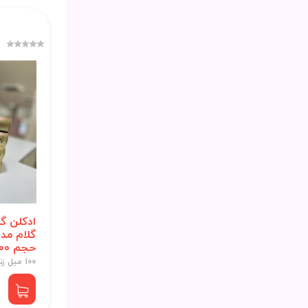
ادکلن گ
گلام مد
حجم 100 میلی لیتر
100 میل زنانه