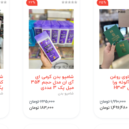
22%
25%
وی روغن
شامپو بدن کرمی ای
شا
لوئه ورا
آی ان مدل حجم 354
کن
H3
میل پک 3 عددی
پک 3
شامپو بدن
شا
1,990,000 تومان
235,000 تومان
1,496,480 تومان
183,000 تومان