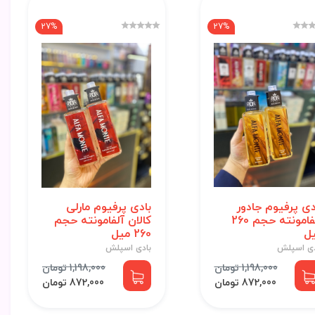
27%
27%
دی پرفیوم جادور
بادی پرفیوم مارلی
آلفامونته حجم 260
کالان آلفامونته حجم
ل
260 میل
دی اسپلش
بادی اسپلش
1,198,000 تومان
1,198,000 تومان
872,000 تومان
872,000 تومان