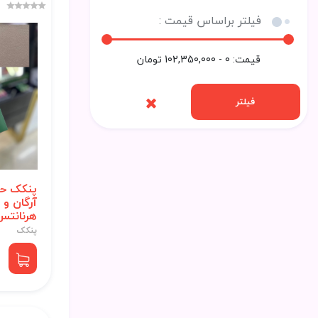
فیلتر براساس قیمت :
قیمت:
0 - 102,350,000
تومان
فیلتر
پنکک حا
آرگان و آ
هرنانتس 03
پنکک