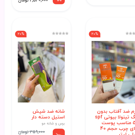
2,530,000 تومان
20%
20%
م ضد آفتاب بدون
شانه ضد شپش
رنگ تینولا بیوتی spf
استیل دسته دار
50 مناسب پوست
برس و شانه مو
های چرب حجم 40
359,000 تومان
لی لیتر