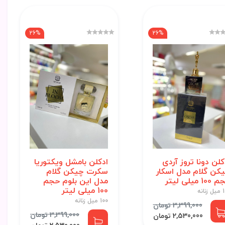
26%
26%
کلن دونا تروز آردی
ادکلن بامشل ویکتوریا
کن گلام مدل اسکار
سکرت چیکن گلام
10 میلی لیتر
مدل این بلوم حجم
100 میلی لیتر
نانه
100 میل زنانه
3,399,000 تومان
3,399,000 تومان
2,530,000 تومان