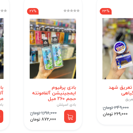
27%
23%
تعریق شهد
بادی پرفیوم
با
یاهی
ایمجینیشن آلفامونته
حجم 260 میل
می
عریق
بادی اسپلش
با
349,000 تومان
1,198,000 تومان
269,000 تومان
872,000 تومان