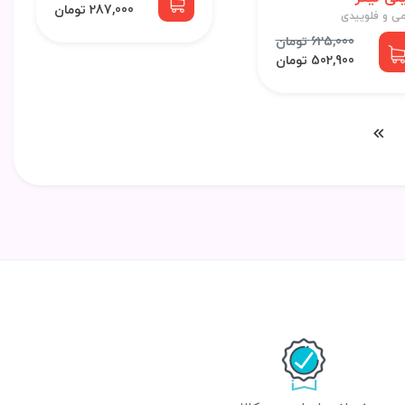
287,000 تومان
می و فلوییدی
625,000 تومان
502,900 تومان