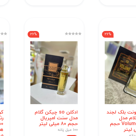
26%
26%
ونت بلک لجند
ادکلن so چیکن گلام
کر
ام مدل
مدل سنت امپریال
Volume Black حجم
حجم 80 میلی لیتر
100 میل زنانه
می