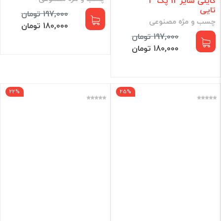
کایلی سایز 12 پک 3
تایی
197,000 تومان
چسب و مژه مصنوعی
180,000 تومان
197,000 تومان
180,000 تومان
22%
25%