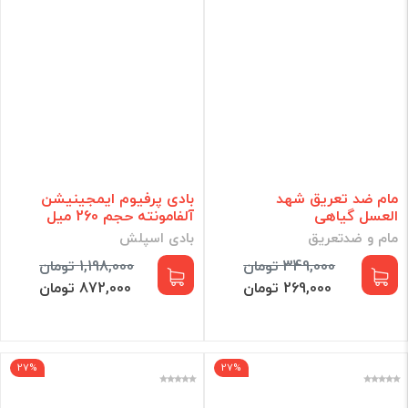
مام ضد تعریق شهد
بادی پرفیوم ایمجینیشن
العسل گیاهی
آلفامونته حجم 260 میل
مام و ضدتعریق
بادی اسپلش
349,000 تومان
1,198,000 تومان
269,000 تومان
872,000 تومان
27%
27%