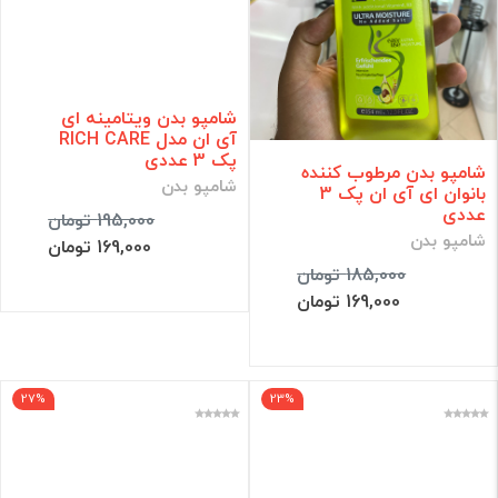
شامپو بدن ویتامینه ای
آی ان مدل RICH CARE
پک 3 عددی
شامپو بدن مرطوب کننده
شامپو بدن
بانوان ای آی ان پک 3
عددی
195,000 تومان
شامپو بدن
169,000 تومان
185,000 تومان
169,000 تومان
27%
23%