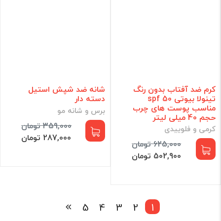
کرم ضد آفتاب بدون رنگ
شانه ضد شپش استیل
تینولا بیوتی spf 50
دسته دار
مناسب پوست های چرب
برس و شانه مو
حجم 40 میلی لیتر
359,000 تومان
کرمی و فلوییدی
287,000 تومان
625,000 تومان
502,900 تومان
5
4
3
2
1