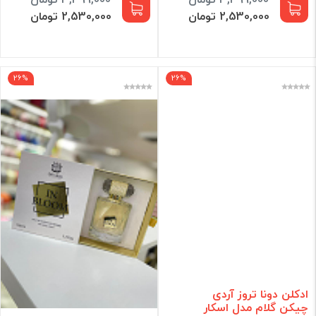
2,530,000 تومان
2,530,000 تومان
26%
26%
ادکلن دونا تروز آردی
چیکن گلام مدل اسکار