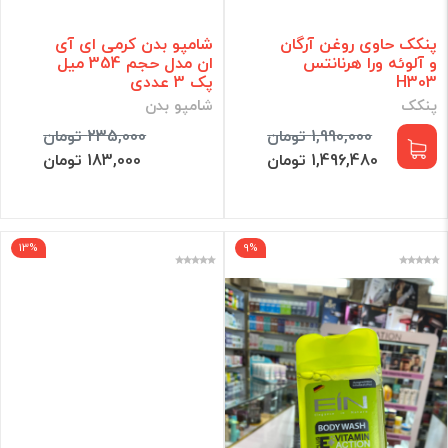
پنکک حاوی روغن آرگان
شامپو بدن کرمی ای آی
و آلوئه ورا هرنانتس
ان مدل حجم 354 میل
H303
پک 3 عددی
پنکک
شامپو بدن
1,990,000 تومان
235,000 تومان
1,496,480 تومان
183,000 تومان
13%
9%