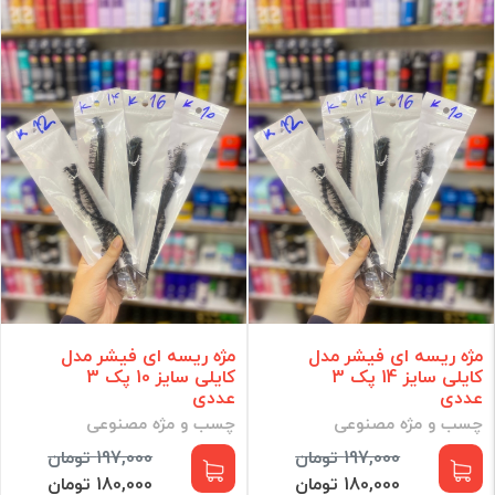
کیف و ابزار آرایشی
ادکلن و اسپری
رنگ و اکسیدان مو
لوازم برقی
مراقبت مو
مراقبت پوست
آرایش ناخن
مراقبت شخصی
آرایشی
مکمل و مولتی ویتامین
برند
مژه ریسه ای فیشر مدل
مژه ریسه ای فیشر مدل
کایلی سایز 14 پک 3
کایلی سایز 10 پک 3
فقط کالاهای موجود
عددی
عددی
چسب و مژه مصنوعی
چسب و مژه مصنوعی
فیلتر براساس قیمت :
197,000 تومان
197,000 تومان
قیمت:
0 - 102,350,000
تومان
180,000 تومان
180,000 تومان