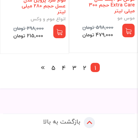
Extra Care حجم 300
عسل حجم 280 میلی
میلی لیتر
لیتر
موس مو
انواع موم و وکس
598,000 تومان
298,000 تومان
479,000 تومان
215,000 تومان
5
4
3
2
1
بازگشت به بالا