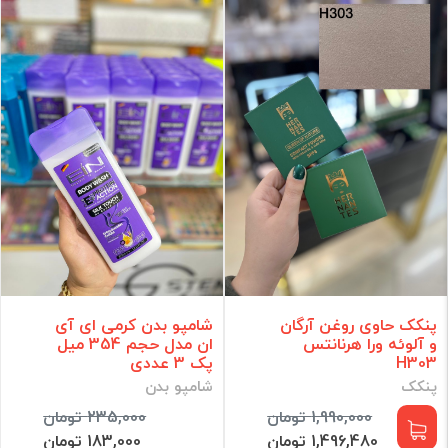
کیف و ابزار آرایشی
ادکلن و اسپری
رنگ و اکسیدان مو
لوازم برقی
مراقبت مو
مراقبت پوست
آرایش ناخن
مراقبت شخصی
آرایشی
مکمل و مولتی ویتامین
برند
پنکک حاوی روغن آرگان
شامپو بدن کرمی ای آی
و آلوئه ورا هرنانتس
ان مدل حجم 354 میل
فقط کالاهای موجود
H303
پک 3 عددی
پنکک
شامپو بدن
فیلتر براساس قیمت :
1,990,000 تومان
235,000 تومان
قیمت:
0 - 112,897,000
تومان
1,496,480 تومان
183,000 تومان