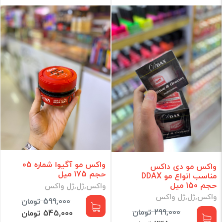
واکس مو آگیوا شماره 05
واکس مو دی داکس
حجم 175 میل
مناسب انواع مو DDAX
حجم 150 میل
واکس,ژل,ژل واکس
واکس,ژل,ژل واکس
599,000 تومان
299,000 تومان
545,000 تومان