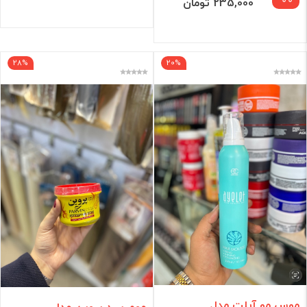
235,000 تومان
28%
20%
موس مو آیلت مدل
موم سرد پروین مدل