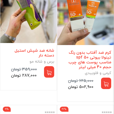
شانه ضد شپش استیل
کرم ضد آفتاب بدون رنگ
دسته دار
تینولا بیوتی spf 50
برس و شانه مو
مناسب پوست های چرب
حجم 40 میلی لیتر
359,000 تومان
کرمی و فلوییدی
287,000 تومان
625,000 تومان
502,900 تومان
9%
21%