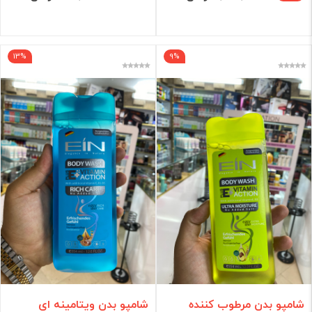
فیلتر
13%
9%
شامپو بدن مرطوب کننده
شامپو بدن ویتامینه ای