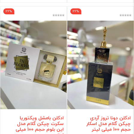
26%
26%
ادکلن دونا تروز آردی
ادکلن بامشل ویکتوریا
چیکن گلام مدل اسکار
سکرت چیکن گلام مدل
حجم 100 میلی لیتر
این بلوم حجم 100 میلی