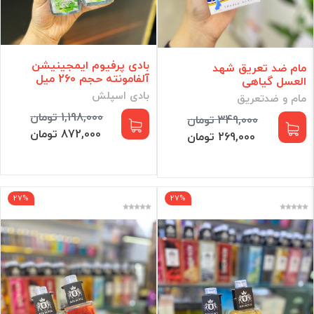
بادی پرفیوم ایمجینیشن
مام ضد تعریق شهد
آلفامونته حجم 260 میل
العسل گیاهی
بادی اسپلش
مام و ضدتعریق
1,198,000 تومان
349,000 تومان
872,000 تومان
269,000 تومان
27%
27%