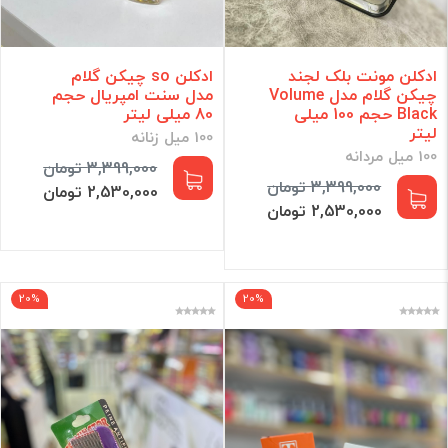
ادکلن مونت بلک لجند
ادکلن so چیکن گلام
چیکن گلام مدل Volume
مدل سنت امپریال حجم
Black حجم 100 میلی
80 میلی لیتر
لیتر
100 میل زنانه
100 میل مردانه
3,399,000 تومان
3,399,000 تومان
2,530,000 تومان
2,530,000 تومان
20%
20%