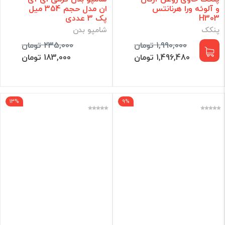
و آلوئه ورا هرنانتس
ان مدل حجم 354 میل
H303
پک 3 عددی
پنکک
شامپو بدن
1,990,000 تومان
235,000 تومان
1,496,480 تومان
183,000 تومان
13%
9%