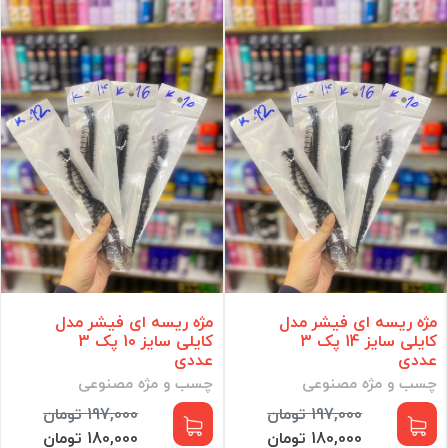
کیف و ابزار آرایشی
ادکلن و اسپری
رنگ و اکسیدان مو
لوازم برقی
مراقبت مو
مراقبت پوست
آرایش ناخن
مراقبت شخصی
آرایشی
مکمل و مولتی ویتامین
برند
مژه ریسه ای فیشر مدل
مژه ریسه ای فیشر مدل
کایلی سایز 14 پک 3
کایلی سایز 10 پک 3
فقط کالاهای موجود
عددی
عددی
چسب و مژه مصنوعی
چسب و مژه مصنوعی
فیلتر براساس قیمت :
197,000 تومان
197,000 تومان
قیمت:
0 - 105,350,000
تومان
180,000 تومان
180,000 تومان