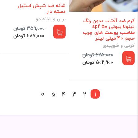
شانه ضد شپش استیل
دسته دار
برس و شانه مو
کرم ضد آفتاب بدون رنگ
تینولا بیوتی spf 50
359,000 تومان
مناسب پوست های چرب
287,000 تومان
حجم 40 میلی لیتر
کرمی و فلوییدی
625,000 تومان
502,900 تومان
5
4
3
2
1