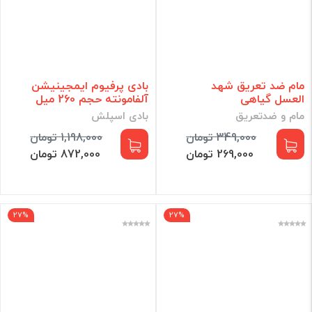
مام ضد تعریق شهد
بادی پرفیوم ایمجینیشن
العسل گیاهی
آلفامونته حجم 260 میل
مام و ضدتعریق
بادی اسپلش
349,000 تومان
1,198,000 تومان
269,000 تومان
872,000 تومان
27%
27%