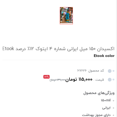
اکسیدان 150 میل ایرانی شماره 4 ایتوک 12٪ درصد 0Etook
Etook color
کد محصول: 67226
17%
115,000 تومان
قیمت :
139,000 تومان
150mil
ایرانی
دارای مجوز بهداشت