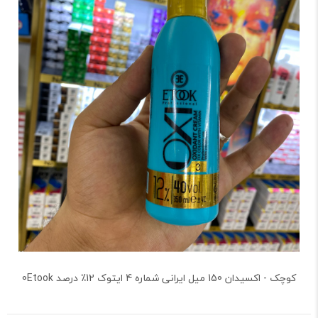
کوچک - اکسیدان 150 میل ایرانی شماره 4 ایتوک 12٪ درصد 0Etook