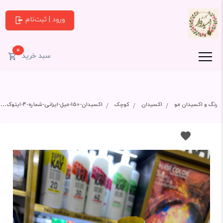
ورود | ثبت‌نام
0
سبد خرید
رنگ و اکسیدان مو
اکسیدان
کوچک
اکسیدان-150-میل-ایرانی-شماره-4-ایتوک-12٪-درصد-0etook