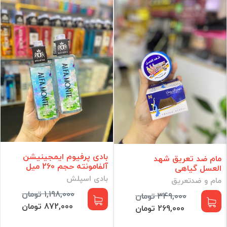
بادی پرفیوم ایمجینیشن
مام ضد تعریق شهد
آلفامونته حجم 260 میل
العسل گیاهی
بادی اسپلش
مام و ضدتعریق
1,198,000 تومان
349,000 تومان
872,000 تومان
269,000 تومان