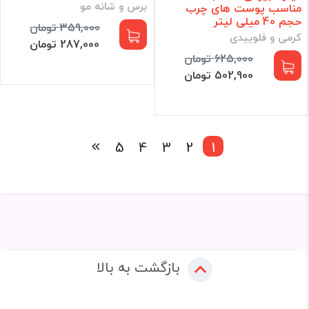
برس و شانه مو
مناسب پوست های چرب
حجم 40 میلی لیتر
359,000 تومان
کرمی و فلوییدی
287,000 تومان
625,000 تومان
502,900 تومان
5
4
3
2
1
بازگشت به بالا