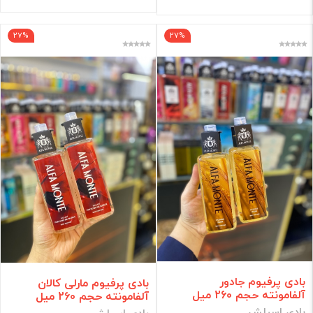
27%
27%
بادی پرفیوم جادور
بادی پرفیوم مارلی کالان
آلفامونته حجم 260 میل
آلفامونته حجم 260 میل
بادی اسپلش
بادی اسپلش