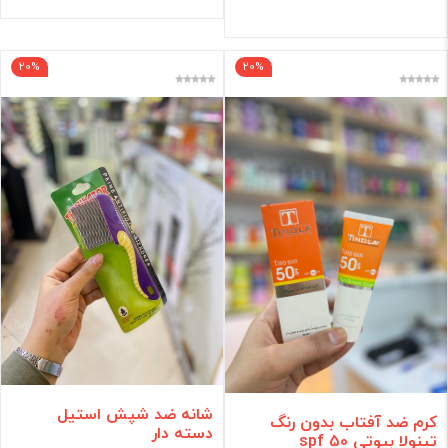
20%
20%
شانه ضد شپش استیل
کرم ضد آفتاب بدون رنگ
دسته دار
تینولا بیوتی spf 50