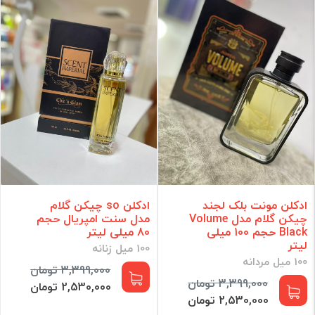
ادکلن مونت بلک لجند
ادکلن so چیکن گلام
چیکن گلام مدل Volume
مدل سنت امپریال حجم
Black حجم 100 میلی
80 میلی لیتر
لیتر
100 میل زنانه
100 میل مردانه
3,399,000 تومان
3,399,000 تومان
2,530,000 تومان
2,530,000 تومان