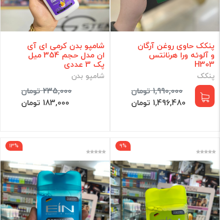
پنکک حاوی روغن آرگان
شامپو بدن کرمی ای آی
و آلوئه ورا هرنانتس
ان مدل حجم 354 میل
H303
پک 3 عددی
پنکک
شامپو بدن
1,990,000 تومان
235,000 تومان
1,496,480 تومان
183,000 تومان
13%
9%