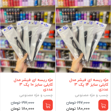
کیف و ابزار آرایشی
ادکلن و اسپری
رنگ و اکسیدان مو
لوازم برقی
مراقبت مو
مراقبت پوست
آرایش ناخن
مراقبت شخصی
آرایشی
مکمل و مولتی ویتامین
برند
مژه ریسه ای فیشر مدل
مژه ریسه ای فیشر مدل
کایلی سایز 14 پک 3
کایلی سایز 10 پک 3
فقط کالاهای موجود
عددی
عددی
چسب و مژه مصنوعی
چسب و مژه مصنوعی
فیلتر براساس قیمت :
197,000 تومان
197,000 تومان
قیمت:
0 - 105,350,000
تومان
180,000 تومان
180,000 تومان