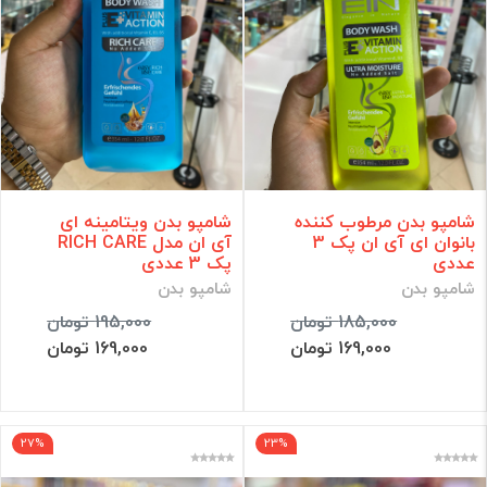
شامپو بدن مرطوب کننده
شامپو بدن ویتامینه ای
بانوان ای آی ان پک 3
آی ان مدل RICH CARE
عددی
پک 3 عددی
شامپو بدن
شامپو بدن
185,000 تومان
195,000 تومان
169,000 تومان
169,000 تومان
27%
23%