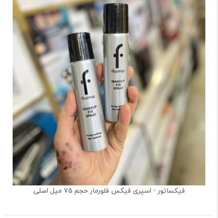
فیکساتور - اسپری فیکس فلورمار حجم 75 میل اصلی