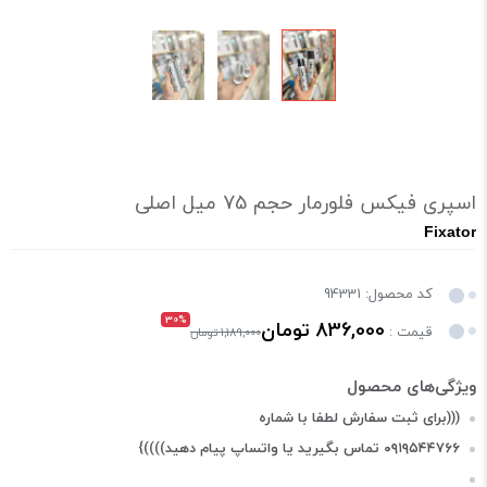
اسپری فیکس فلورمار حجم 75 میل اصلی
Fixator
کد محصول: 94331
30%
836,000 تومان
قیمت :
1,189,000 تومان
(((براى ثبت سفارش لطفا با شماره
۰۹۱۹۵۴۴۷۶۶ تماس بگیرید یا واتساپ پيام دهيد))))}