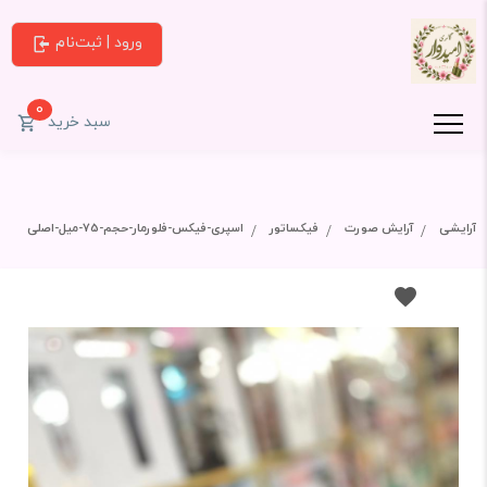
ورود | ثبت‌نام
0
سبد خرید
آرایشی
آرایش صورت
فیکساتور
اسپری-فیکس-فلورمار-حجم-75-میل-اصلی