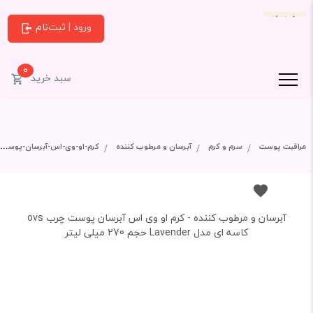
ورود | ثبت‌نام
0
سبد خرید
مراقبت پوست
سرم و کرم
آبرسان و مرطوب کننده
کرم-او-وی-اس-آبرسان-پوست-چرب-ovs-کاسه-ای-مدل-lavender-حجم-270-میلی-لیتر
آبرسان و مرطوب کننده - کرم او وی اس آبرسان پوست چرب ovs
کاسه ای مدل Lavender حجم 270 میلی لیتر