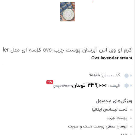
کرم او وی اس آبرسان پوست چرب ovs کاسه ای مدل Lavender حجم 270 میلی لیتر
Ovs lavender cream
کد محصول: 95185
16%
439,000 تومان
قیمت :
525,000 تومان
تحت لیسانس ایتالیا
پوست چرب
ابرسان عمقی پوست دست و صورت
حجم