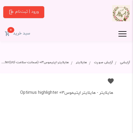
ورود | ثبت‌نام
0
سبد خرید
آرایشی
آرایش صورت
هایلایتر
هایلایتر-اپتیموس۰۳-(ضمانت-سلامت-کالا)optimus-highlighter
هایلایتر - هایلایتر اپتیموس03 Optimus highlighter