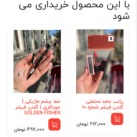
با این محصول خریداری می
شود
رژلب جامد مخملی
خط چشم ماژیکی (
گلدن فیشر شماره 10
خودکاری ) گلدن فیشر
GOLDEN FISHER
212,000 تومان
497,000 تومان