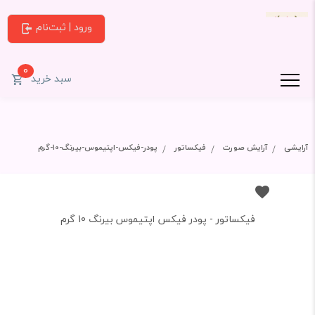
ورود | ثبت‌نام
0
سبد خرید
آرایشی
آرایش صورت
فیکساتور
پودر-فیکس-اپتیموس-بیرنگ-10-گرم
فیکساتور - پودر فیکس اپتیموس بیرنگ 10 گرم