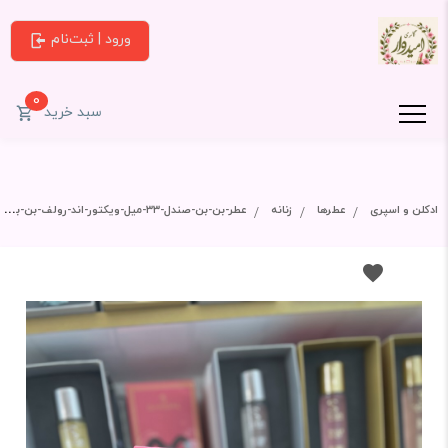
ورود | ثبت‌نام
0
سبد خرید
ادکلن و اسپری
عطرها
زنانه
عطر-بن-بن-صندل-۳۳-میل-ویکتور-اند-رولف-بن-بن-viktor&rolf---bonbon