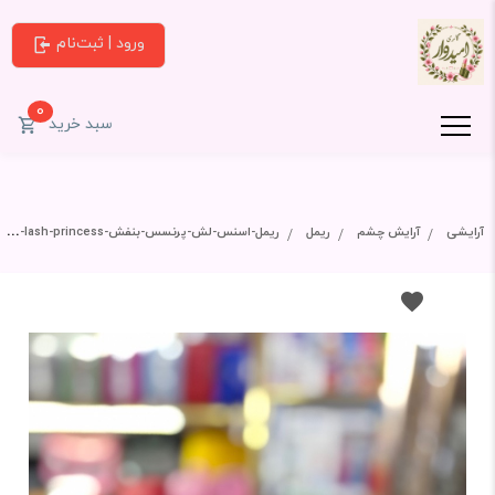
ورود | ثبت‌نام
0
سبد خرید
آرایشی
آرایش چشم
ریمل
ریمل-اسنس-لش-پرنسس-بنفش-essence-lash-princess