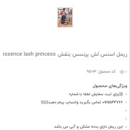
ریمل اسنس لش پرنسس بنفش essence lash princess
کد محصول: 95104
(((براى ثبت سفارش لطفا با شماره
۰۹۱۹۵۴۴۷۶۶ تماس بگیرید واتساپ پيام دهيد))))}
این ریمل دارای بدنه مشکی و آبی می باشد.