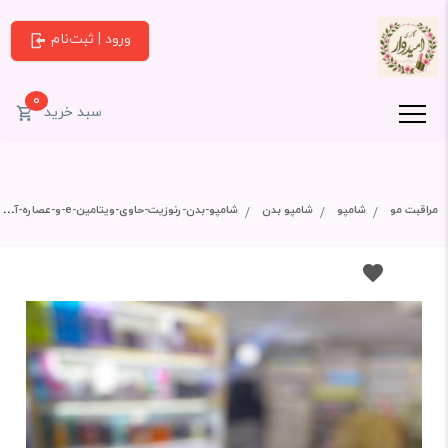
ورود | ثبت‌نام
0
سبد خرید
مراقبت مو
شامپو
شامپو بدن
شامپو-بدن-رنوزیت-حاوی-ویتامین-e-و-عصاره-آلوئه-ورا-مدل-کول-کیک-حجم-400-میل