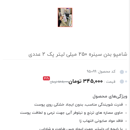
شامپو بدن سینره 250 میلی لیتر پک 2 عددی
کد محصول: 95099
41%
345,000 تومان
قیمت :
585,000 تومان
قدرت شویندگی مناسب، بدون ایجاد خشکی روی پوست
حاوی عصاره های ترنج و نیلوفر آبی جهت نرمی و لطافت پوست
فاقد مواد صابونی التهاب زا
با رایحه ای دلپذیر جهت ایجاد حس طراوت و شادابی