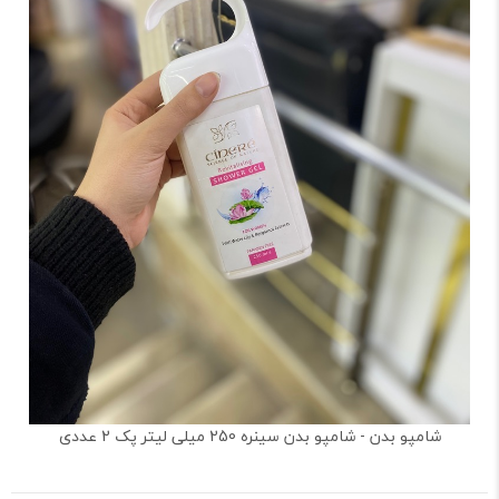
شامپو بدن - شامپو بدن سینره 250 میلی لیتر پک 2 عددی