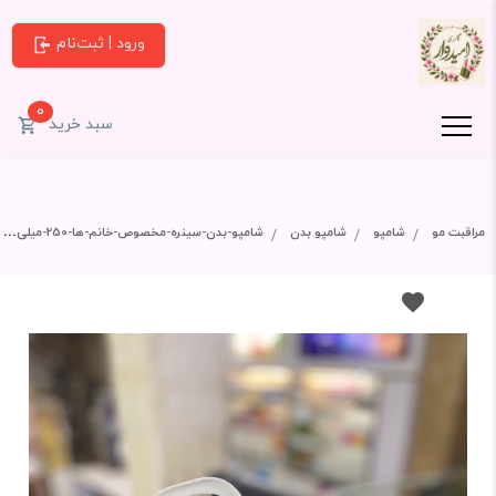
ورود | ثبت‌نام
0
سبد خرید
مراقبت مو
شامپو
شامپو بدن
شامپو-بدن-سینره-مخصوص-خانم-ها-250-میلی-لیتر