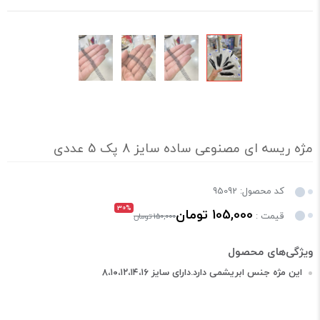
مژه ریسه ای مصنوعی ساده سایز 8 پک 5 عددی
کد محصول: 95092
30%
105,000 تومان
قیمت :
150,000 تومان
این مژه جنس ابریشمی دارد.دارای سایز ۸،۱۰،۱۲،۱۴،۱۶