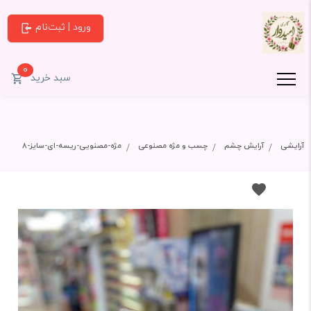
ورود | ثبت‌نام
0
سبد خرید
آرایشی
آرایش چشم
چسب و مژه مصنوعی
مژه-مصنویی-ریسه-ای-سایز-8