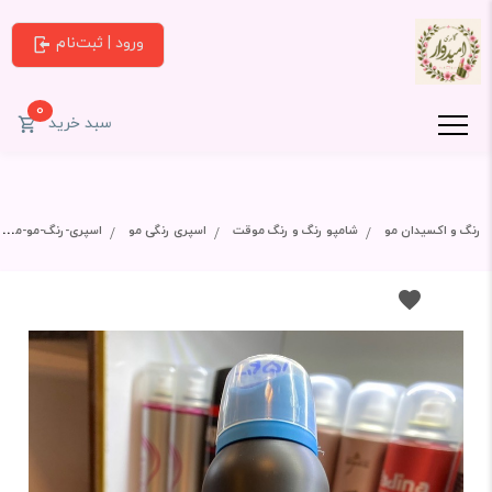
ورود | ثبت‌نام
0
سبد خرید
رنگ و اکسیدان مو
شامپو رنگ و رنگ موقت
اسپری رنگی مو
اسپری-رنگ-مو-موقت-پیکانتو-فیروزه-ای-حجم-150-میل