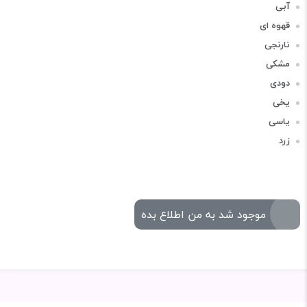
آبی
قهوه ای
نارنجی
مشکی
دودی
یخی
یاسی
زرد
موجود شد به من اطلاع بده