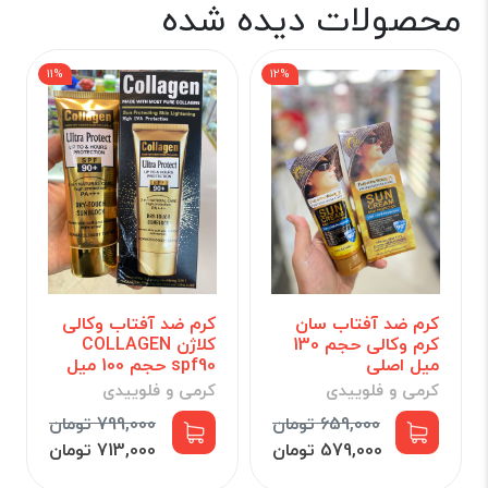
محصولات دیده شده
11%
12%
کرم ضد آفتاب سان
کرم ضد آفتاب وکالی
کرم وکالی حجم 130
کلاژن COLLAGEN
میل اصلی
spf90 حجم 100 میل
کرمی و فلوییدی
کرمی و فلوییدی
659,000 تومان
799,000 تومان
579,000 تومان
713,000 تومان