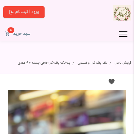
ورود | ثبت‌نام
0
سبد خرید
آرایش ناخن
لاک پاک کن و استون
پد-لاک-پاک-کن-دافی-بسته-90-عددی