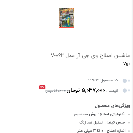
ماشین اصلاح وی جی آر مدل V-062
Vgr
کد محصول: 94933
11%
5,037,000 تومان
قیمت :
5,678,000 تومان
تکنولوژی اصلاح : برش مستقیم
جنس تیغه : استیل ضد زنگ
اندازه اصلاح : 0 تا 3 میلی متر