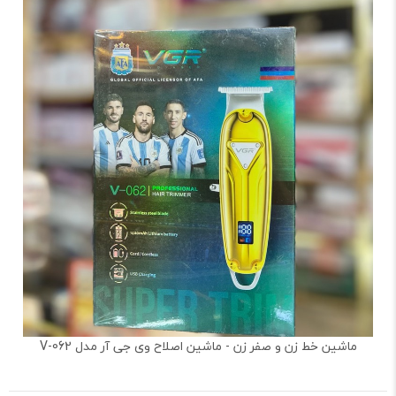
ماشین خط زن و صفر زن - ماشین اصلاح وی جی آر مدل V-062