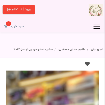
ورود | ثبت‌نام
0
سبد خرید
لوازم برقی
ماشین خط زن و صفر زن
ماشین-اصلاح-وی-جی-آر-مدل-v-062