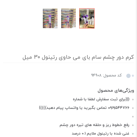
کرم دور چشم سام بای می حاوی رتینول 30 میل
کد محصول: 94908
(((براى ثبت سفارش لطفا با شماره
۰۹۱۹۵۴۴۷۶۶ تماس بگیرید یا واتساپ پيام دهيد))))}
رفع خطوط ریز و حلقه های تیره دور چشم
غنی شده با رتینول ملایم 0.1 درصد