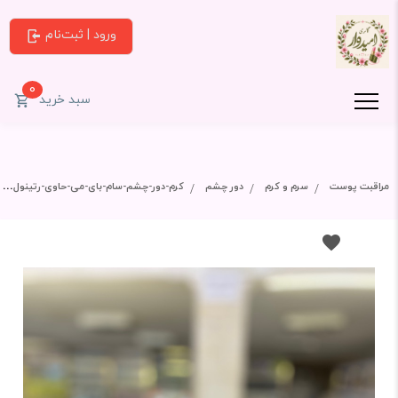
ورود | ثبت‌نام
0
سبد خرید
مراقبت پوست
سرم و کرم
دور چشم
کرم-دور-چشم-سام-بای-می-حاوی-رتینول-30-میل