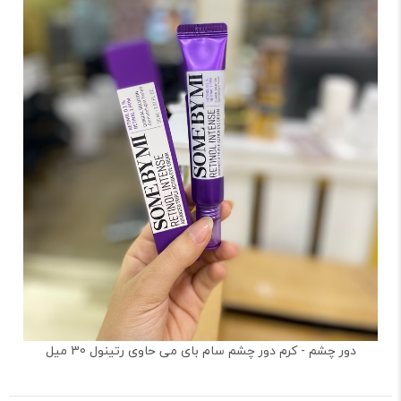
دور چشم - کرم دور چشم سام بای می حاوی رتینول 30 میل