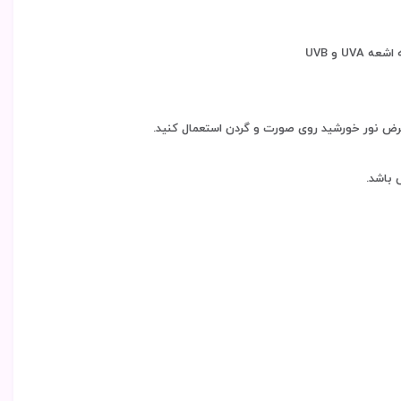
U و UVB