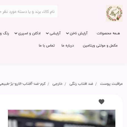
هـمه محصولات
آرایش ناخن
آرایشی
ادکلن و اسپری
رنگ و 
مکمل و مولتی ویتامین
درباره ما
تماس با ما
مراقبت پوست
ضد افتاب رنگی
خارجی
کرم-ضد-آفتاب-الارو-بژ-طبیعی-ا