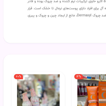
کرم ضد آفتاب 50 الارو، با دارا بودن فیلترهای پیشرفته، آثار مخرب اشعه‌های UVA و UVB بر روی پوست را مهار می‌کند. ضد آفتاب 50 الارو حاوی ترکیبات نرم کننده و ضد چروک بوده و قادر
دن ترکیبات آبرسان، یک محصول ایده آل برای افراد دارای پوست‌های نرمال تا خشک است. قرار
گرفتن در معرض نور خورشید و افزایش سن، از دلایل اصلی پیری و چین و چروک پوست هستند. ضد آفتاب 50 الارو با داشتن ترکیب ضد چروک Dermaxyl، مانع از ایجاد چین و چروک و پیری
20%
14%