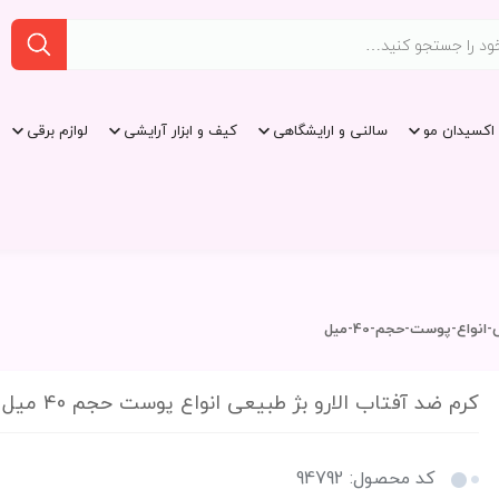
اکسیدان مو
سالنی و ارایشگاهی
کیف و ابزار آرایشی
لوازم برقی
نواع-پوست-حجم-40-میل
کرم ضد آفتاب الارو بژ طبیعی انواع پوست حجم 40 میل
کد محصول: 94792