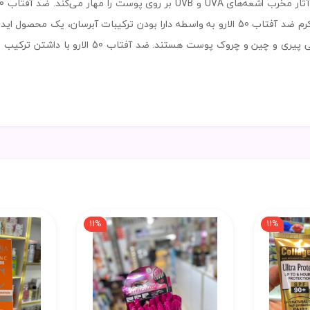
است تا 98% از پوست در برابر نور خورشید حافظت کند. کرم ضد آفتاب 50 الارو به واسطه دارا بو
11%
11%