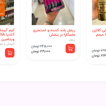
ی کلاژن
ریمل بلند کننده و استخری
کرم آبرس
COLLAGEN spf90 حجم
ماسکارا در بنفش
ویتامین C حجم 150 میل
ریمل
آبرسان و مر
245,000 تومان
 تومان
219,000 تومان
 تومان