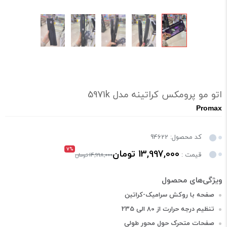
اتو مو پرومکس کراتینه مدل 5971k
Promax
کد محصول: 94622
7%
13,997,000 تومان
قیمت :
14,998,000 تومان
صفحه با روکش سرامیک-کراتین
تنظیم درجه حرارت از 80 الی 235
صفحات متحرک حول محور طولی