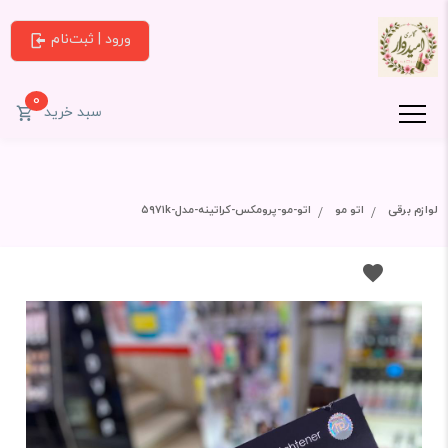
ورود | ثبت‌نام
0
سبد خرید
لوازم برقی
اتو مو
اتو-مو-پرومکس-کراتینه-مدل-۵۹۷۱k