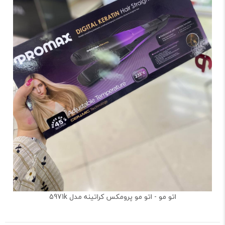
اتو مو - اتو مو پرومکس کراتینه مدل 5971k