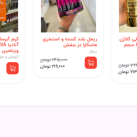
ی کلاژن
ریمل بلند کننده و استخری
کرم آبرس
COLLAGEN spf90 حجم
ماسکارا در بنفش
ویتامین C حجم 150 میل
ریمل
آبرسان و مر
245,000 تومان
 تومان
219,000 تومان
 تومان