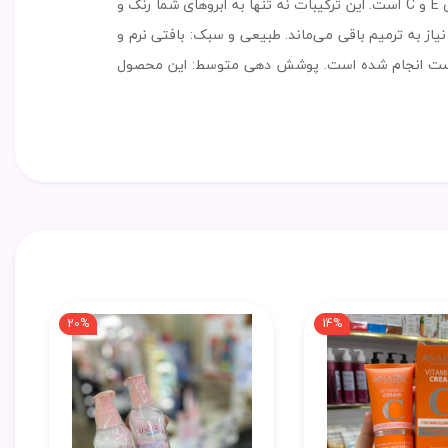
فرمولاسیون منحصر به فرد: این مداد ابرو بر پایه موم و حاوی ترکیبات گیاهی، آنتی اکسیدان‌های طبیعی، روغن جوجوبا و ویتامین‌های E و C است. این ترکیبات نه تنها به ابروهای شما رنگ و
نیاز به ترمیم باقی می‌ماند. طبیعی و سبک: بافتی نرم و
با پوست انجام شده است. پوشش دهی متوسط: این محصول
20%
14%