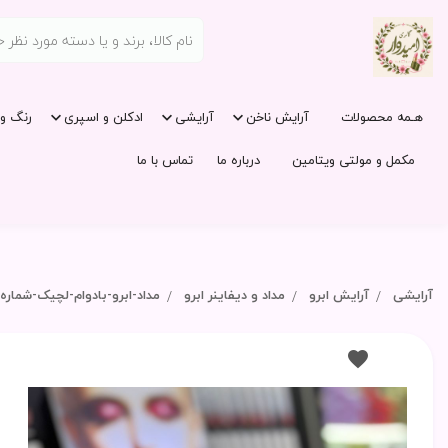
هـمه محصولات
آرایش ناخن
آرایشی
ادکلن و اسپری
رنگ و 
مکمل و مولتی ویتامین
درباره ما
تماس با ما
آرایشی
آرایش ابرو
مداد و دیفاینر ابرو
مداد-ابرو-بادوام-لچیک-شماره-۵۰۰